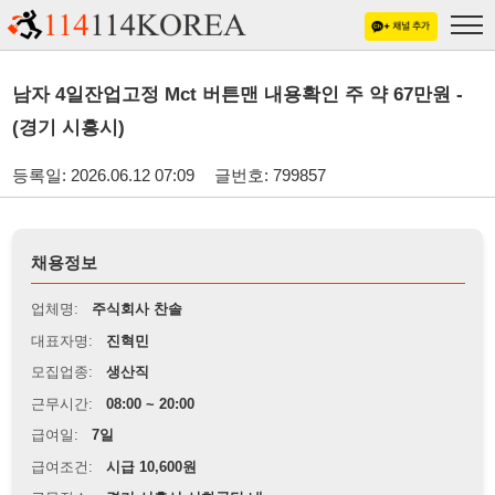
남자 4일잔업고정 Mct 버튼맨 내용확인 주 약 67만원 -
(경기 시흥시)
등록일: 2026.06.12 07:09
글번호: 799857
채용정보
업체명:
주식회사 찬솔
대표자명:
진혁민
모집업종:
생산직
근무시간:
08:00 ~ 20:00
급여일:
7일
급여조건:
시급 10,600원
근무장소:
경기 시흥시 시화공단 내
※
최저임금 관련 안내