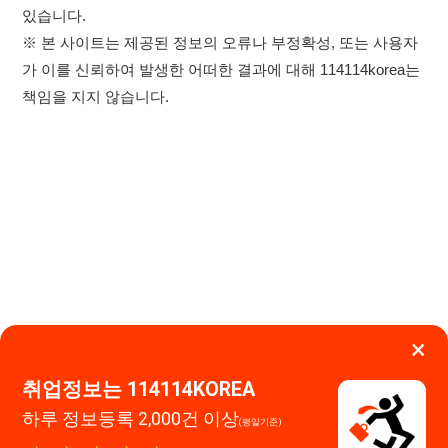
×
취업정보는 114114KOREA
하루 정보등록 2,000건 이상
이용약관
개인정보처리방침
임금체불사업주
(평일기준)
★★★★★
고객센터 문의 남기기
114114구인구직 주식회사
앱 설치하기
대표자 : 장정훈
사업자등록번호 : 440-86-03247
주소 : 인천광역시 연수구 인천타워대로 301, B동 809호
이메일 : 114114korea@naver.com
직업정보제공사업 신고번호 : J1514020250001
통신판매업 신고번호 : 2026-인천연수구-1607