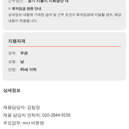
상세정보 내용에 기재된 급여 및 근무 조건이 최저임금에 미달할 경우, 해당
내용이 적용됩니다.
지원자격
경력:
무관
성별:
남
연령:
45세 이하
상세정보
채용담당자: 김팀장
채용 담당자 연락처: 010-2844-9155
주요업무: mct 버튼맨
에어컨 상시켜져있어 쾌적해요
관리자 터치없어요
눈치껏 담배 커피 가능