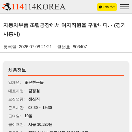
자동차부품 조립공장에서 여자직원을 구합니다. - (경기
시흥시)
등록일: 2026.07.08 21:21
글번호: 803407
채용정보
업체명:
좋은친구들
대표자명:
김정철
모집업종:
생산직
근무시간:
08:30 ~ 19:30
급여일:
10일
급여조건:
시급 10,320원
근무장소:
경기 화성시 통근시간 약 30분 내외
※
최저임금 관련 안내