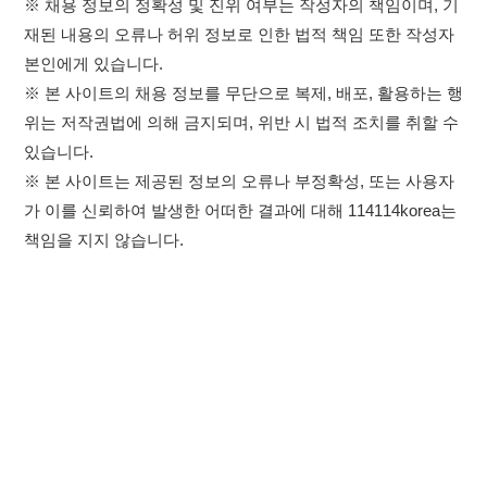
가 이를 신뢰하여 발생한 어떠한 결과에 대해 114114korea는
책임을 지지 않습니다.
×
취업정보는 114114KOREA
하루 정보등록 2,000건 이상
(평일기준)
★★★★★
이용약관
개인정보처리방침
임금체불사업주
고객센터 문의 남기기
앱 설치하기
114114구인구직 주식회사