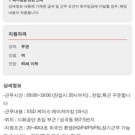
지원자격
경력:
무관
성별:
여
연령:
45세 이하
상세정보
-근무시간 : 09:00~18:00 (잔업시 20시까지) , 잔업,특근 꾸준합니
다
-근무내용 : SSD 케이스 레이저마킹 (좌식)
-위치 : 시화공단 초입 부근 / 성곡동 657-5번지
-지원조건 : 20~40대초 외국인 환영(H2/F4/F5/F6),장기근무 가능
자,초보 가능 ,잔업/특근 계속 가능한 분
-복장 : 자유 복장 (개인 슬리퍼 필요)
-급여조건 : 기본시급/주차,만근 수당/교통비 지급
-급여일 : 매월 10일 (주급,가불 불가)