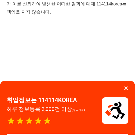
×
취업정보는 114114KOREA
하루 정보등록 2,000건 이상
(평일기준)
이용약관
개인정보처리방침
임금체불사업주
★★★★★
고객센터 문의 남기기
114114구인구직 주식회사
앱 설치하기
대표자 : 장정훈
사업자등록번호 : 440-86-03247
주소 : 인천광역시 연수구 인천타워대로 301, B동 809호
이메일 : 114114korea@naver.com
직업정보제공사업 신고번호 : J1514020250001
통신판매업 신고번호 : 2026-인천연수구-1607
© 114114구인구직. All rights reserved.