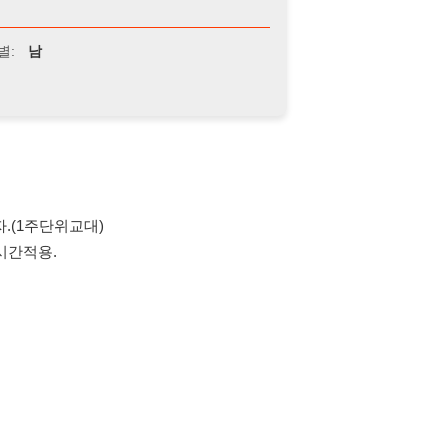
위교대)
통상가2차 기업은행2층)