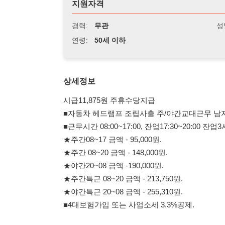
연령:
50세 이하
상세정보
시급11,875원 주휴수당지급
■자동차 헤드램프 조립사출 주/야간교대근무 남자.(1주단
■근무시간 08:00~17:00, 잔업17:30~20:00 잔업3시간적용.
★주간08~17 금액 - 95,000원.
★주간 08~20 금액 - 148,000원.
★야간20~08 금액 -190,000원.
★주간특근 08~20 금액 - 213,750원.
★야간특근 20~08 금액 - 255,310원.
■4대보험가입 또는 사업소세 3.3%공제.
안산,시화 전지역통근버스운행
■주급가능-가능 ■(월급제 가불도 가능합니다.)
■(주)덕산종합관리 담당자:☎ 010-3744-3943
■안산시 단원구 산단로348.D동213호 (안산역뒤쪽 안산유