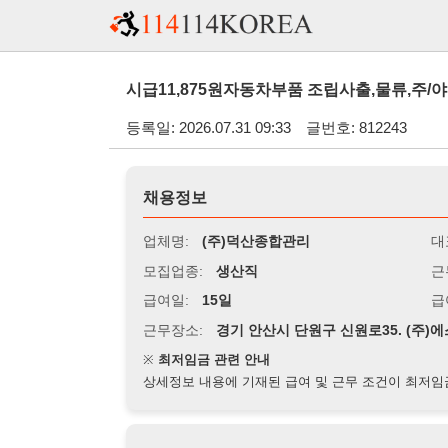
시급11,875원자동차부품 조립사출,물류,주/야간교대근
등록일: 2026.07.31 09:33
글번호: 812243
채용정보
업체명:
(주)덕산종합관리
대표자명:
모집업종:
생산직
근무시간:
0
급여일:
15일
급여조건:
시
근무장소:
경기 안산시 단원구 신원로35. (주)에스엘안산
※
최저임금 관련 안내
상세정보 내용에 기재된 급여 및 근무 조건이 최저임금에 미달할 
지원자격
경력:
무관
성별:
남