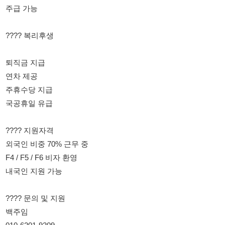
연차 제공
주휴수당 지급
국공휴일 유급
???? 지원자격
외국인 비중 70% 근무 중
F4 / F5 / F6 비자 환영
내국인 지원 가능
???? 문의 및 지원
백주임
010-6201-9309
성실하게 오래 근무하실 분 환영합니다! ????
114114korea에서 보았다고 말씀하세요.