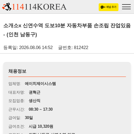
소개소x 신연수역 도보10분 자동차부품 손조립 잔업있음
- (인천 남동구)
등록일: 2026.08.06 14:52
글번호: 812422
채용정보
업체명:
에이치제이시스템
대표자명:
권혁근
모집업종:
생산직
근무시간:
08:30 ~ 17:30
급여일:
30일
급여조건:
시급 10,320원
근무장소:
인천 남동구 신연수역 인근
※
최저임금 관련 안내