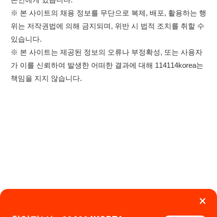
×
이용약관
개인정보처리방침
임금체불사업주
취업정보는 114114KOREA
하루 정보등록 2,000건 이상
고객센터 문의 남기기
(평일기준)
★★★★★
114114구인구직 주식회사
앱 설치하기
대표자 : 장정훈
사업자등록번호 : 440-86-03247
주소 : 인천광역시 연수구 인천타워대로 301, B동 809호
이메일 : 114114korea@naver.com
직업정보제공사업 신고번호 : J1514020250001
통신판매업 신고번호 : 2026-인천연수구-1607
© 114114구인구직. All rights reserved.