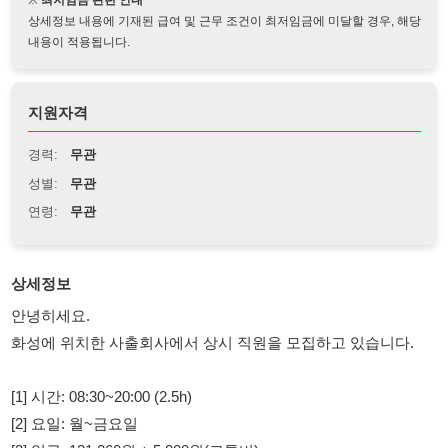
지원자격
경력:
무관
성별:
무관
연령:
무관
상세정보
안녕히세요.
화성에 위치한 사출회사에서 상시 직원을 모집하고 있습니다.
[1] 시간: 08:30~20:00 (2.5h)
[2] 요일: 월~금요일
[3] 일급: 121,260원 + 5,000원(교통비)
[4] 복장: 제한없음
[5] 기타: 당일 현금 결제 및 주급/월급 가능