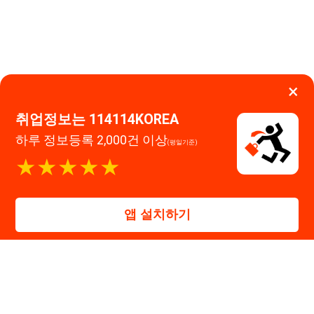
★★★★★
고객센터 문의 남기기
앱 설치하기
114114구인구직 주식회사
대표자 : 장정훈
사업자등록번호 : 440-86-03247
주소 : 인천광역시 연수구 인천타워대로 301, B동 809호
이메일 : 114114korea@naver.com
직업정보제공사업 신고번호 : J1514020250001
통신판매업 신고번호 : 2026-인천연수구-1607
© 114114구인구직. All rights reserved.