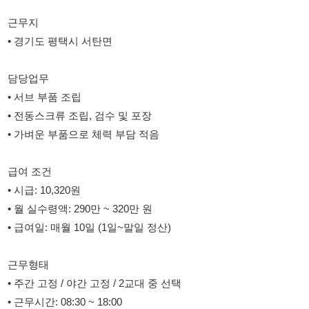
담당업무
• 서브 부품 조립
• 전동스크류 조립, 검수 및 포장
• 가벼운 부품으로 체력 부담 적음
급여 조건
• 시급: 10,320원
• 월 실수령액: 290만 ~ 320만 원
• 급여일: 매월 10일 (1일~말일 정산)
근무형태
• 주간 고정 / 야간 고정 / 2교대 중 선택
• 근무시간: 08:30 ~ 18:00
• 잔업시간: 18:00 ~ 21:00 (월~금, 잔업 가능자 우대)
• 토요일 특근 거의 없음 / 일요일 휴무
• 휴게시간: 총 90분
복지 및 근무환경