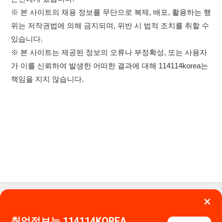
이용약관
개인정보처리방침
임금체불사업주
×
0507-1488-0453
고객센터:
취업정보는 114114KOREA
운영시간: 09:00 ~ 18:00 (주말·공휴일 휴무)
하루 정보등록 2,000건 이상
114114구인구직 주식회사
(평일기준)
★★★★★
대표자 : 장정훈
사업자등록번호 : 440-86-03247
앱 설치하기
주소 : 인천광역시 연수구 인천타워대로 301, B동 809호
이메일 : 114114korea@naver.com
직업정보제공사업 신고번호 : J1514020250001
통신판매업 신고번호 : 2026-인천연수구-1607
© 114114구인구직. All rights reserved.