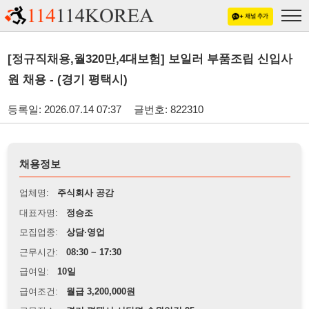
[정규직채용,월320만,4대보험] 보일러 부품조립 신입사
원 채용 - (경기 평택시)
등록일: 2026.07.14 07:37
글번호: 822310
채용정보
업체명:
주식회사 공감
대표자명:
정승조
모집업종:
상담·영업
근무시간:
08:30 ~ 17:30
급여일:
10일
급여조건:
월급 3,200,000원
근무장소:
경기 평택시 서탄면 수월암길 95
※
최저임금 관련 안내