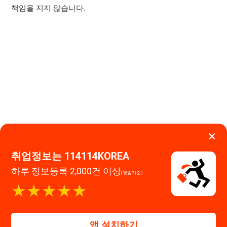
×
취업정보는 114114KOREA
하루 정보등록 2,000건 이상
(평일기준)
이용약관
개인정보처리방침
임금체불사업주
★★★★★
고객센터 문의 남기기
114114구인구직 주식회사
앱 설치하기
대표자 : 장정훈
사업자등록번호 : 440-86-03247
주소 : 인천광역시 연수구 인천타워대로 301, B동 809호
이메일 : 114114korea@naver.com
직업정보제공사업 신고번호 : J1514020250001
통신판매업 신고번호 : 2026-인천연수구-1607
© 114114구인구직. All rights reserved.