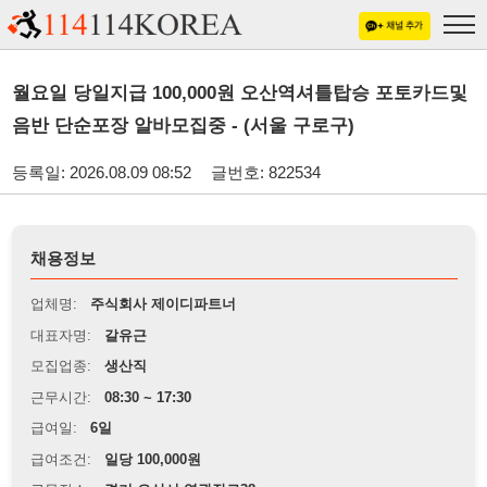
월요일 당일지급 100,000원 오산역셔틀탑승 포토카드및
음반 단순포장 알바모집중 - (서울 구로구)
등록일: 2026.08.09 08:52
글번호: 822534
채용정보
업체명:
주식회사 제이디파트너
대표자명:
갈유근
모집업종:
생산직
근무시간:
08:30 ~ 17:30
급여일:
6일
급여조건:
일당 100,000원
근무장소:
경기 오산시 역광장로38
※
최저임금 관련 안내