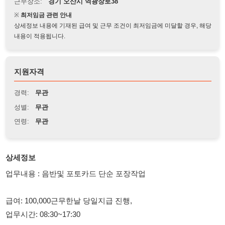
상세정보 내용에 기재된 급여 및 근무 조건이 최저임금에 미달할 경우, 해당
내용이 적용됩니다.
지원자격
경력:
무관
성별:
무관
연령:
무관
상세정보
업무내용 : 음반및 포토카드 단순 포장작업
급여: 100,000근무한날 당일지급 진행,
업무시간: 08:30~17:30
모집인원 : 300명
자격요건: 외국인은 F비자(F2,4,5,6) 가능
동반가능 지인,친구와 같이 신청가능