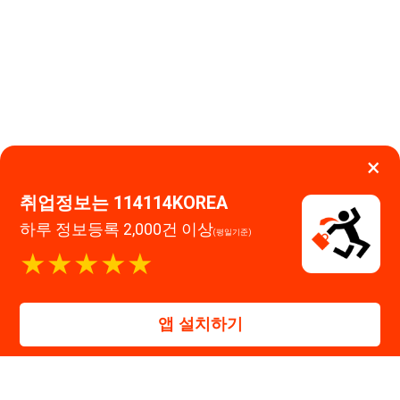
취업정보는 114114KOREA
하루 정보등록 2,000건 이상
(평일기준)
이용약관
개인정보처리방침
임금체불사업주
★★★★★
고객센터 문의 남기기
앱 설치하기
114114구인구직 주식회사
대표자 : 장정훈
사업자등록번호 : 440-86-03247
주소 : 인천광역시 연수구 인천타워대로 301, B동 809호
이메일 : 114114korea@naver.com
직업정보제공사업 신고번호 : J1514020250001
통신판매업 신고번호 : 2026-인천연수구-1607
© 114114구인구직. All rights reserved.