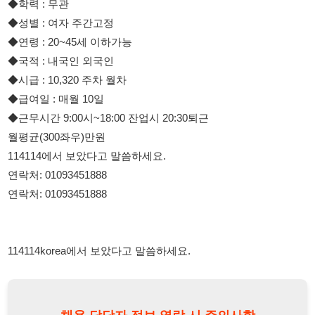
◆시급 : 10,320 주차 월차
◆급여일 : 매월 10일
◆근무시간 9:00시~18:00 잔업시 20:30퇴근
월평균(300좌우)만원
114114에서 보았다고 말씀하세요.
연락처: 01093451888
연락처: 01093451888
114114korea에서 보았다고 말씀하세요.
채용 담당자 정보 열람 시 주의사항
채용 담당자의 개인정보(이름, 연락처)는 "개인정보 보호법" 제15조
및 제17조에 따라 채용 및 취업의 목적을 위해 제공된 정보입니다.
이를 채용 및 취업 이외의 목적으로 무단 사용, 복제, 배포, 또는 제3
자에게 제공할 경우 "개인정보 보호법" 제70조에 의거하여
10년 이
하의 징역 또는 1억원 이하의 벌금
에 처할 수 있음을 엄중히 경고합