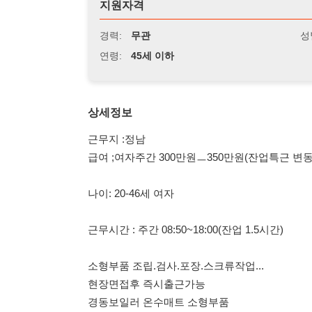
연령:
45세 이하
상세정보
근무지 :정남
급여 ;여자주간 300만원ㅡ350만원(잔업특근 변동가능)
나이: 20-46세 여자
근무시간 : 주간 08:50~18:00(잔업 1.5시간)
소형부품 조립.검사.포장.스크류작업...
현장면접후 즉시출근가능
경동보일러 온수매트 소형부품
주5일제, 성과급매월지급, 연차수당, 4대보험. 퇴직금
서서근무, 간단한작업복
통근버스운행 (수원2개노선, 병점, 오산, 향남, 발안)
수원1호:병무청ㅡ수원역ㅡ고색ㅡ봉담ㅡ신일ㅡ배양리ㅡ
수원2호:매교ㅡ세류3ㅡ세류사거리ㅡ중앙ㅡ병점ㅡ세마동