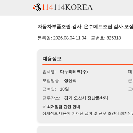
자동차부품조립.검사. 온수메트조립.검사.포장 성과급 - 
등록일: 2026.08.04 11:04
글번호: 825318
채용정보
업체명:
다누리테크(주)
대표자명:
모집업종:
생산직
근무시간:
0
급여일:
10일
급여조건:
시
근무장소:
경기 오산시 정남문학리
※
최저임금 관련 안내
상세정보 내용에 기재된 급여 및 근무 조건이 최저임금에 미달할 
지원자격
경력:
무관
성별:
여