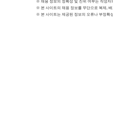
114114구인구직 주식회사
이용약관
개인정보처리방
대표자 : 장정훈
사업자등록번호 : 440-86-03247
주소 : 인천광역시 연수구 인천타워대로 301, B동 809호