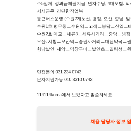
오산: 시청ㅡ오산역ㅡ중원사거리ㅡ대원약국ㅡ궐리사ㅡ등
향남발안: 제암ㅡ믹창구이ㅡ발안초ㅡ길림성ㅡ원마트ㅡ행
면접문의 031 234 0743
문자지원가능 010 3310 0743
114114korea에서 보았다고 말씀하세요.
채용 담당자 정보 열람 시 주
채용 담당자의 개인정보(이름, 연락처)는 "개인정보 보호법" 
및 취업의 목적을 위해 제공된 정보입니다.
이를 채용 및 취업 이외의 목적으로 무단 사용, 복제, 배포, 
정보 보호법" 제70조에 의거하여
10년 이하의 징역 또는 1
엄중히 경고합니다.
개인정보보호법 상세보기
채용