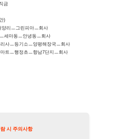
기소ㅡ양평해장국ㅡ회사
정초ㅡ향남7단지ㅡ회사
의사항
제15조 및 제17조에 따라 채용
또는 제3자에게 제공할 경우 "개인
억원 이하의 벌금
에 처할 수 있음을
담당자 정보 열람하기