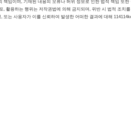
침
임금체불사업주
유튜브
인