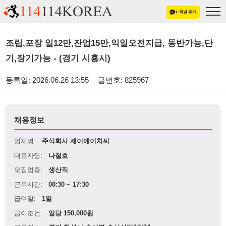
조립,포장 일12만,잔업15만,익일오전지급, 동반가능,단
기,장기가능 - (경기 시흥시)
등록일: 2026.06.26 13:55
글번호: 825967
채용정보
업체명:
주식회사 제이에이치씨
대표자명:
나철호
모집업종:
생산직
근무시간:
08:30 ~ 17:30
급여일:
1일
급여조건:
일당 150,000원
근무장소:
경기 화성시 송산면 송산산단1길34
※
최저임금 관련 안내