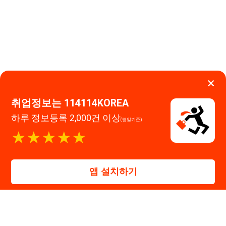
★★★★★
운영시간: 09:00 ~ 18:00 (주말·공휴일 휴무)
114114구인구직 주식회사
앱 설치하기
대표자 : 장정훈
사업자등록번호 : 440-86-03247
주소 : 인천광역시 연수구 인천타워대로 301, B동 809호
이메일 : 114114korea@naver.com
직업정보제공사업 신고번호 : J1514020250001
통신판매업 신고번호 : 2026-인천연수구-1607
© 114114구인구직. All rights reserved.