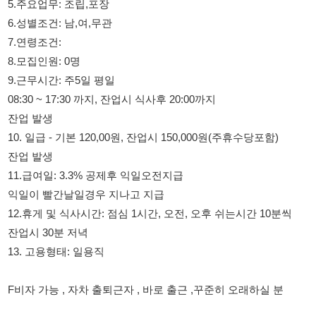
9.근무시간: 주5일 평일
08:30 ~ 17:30 까지, 잔업시 식사후 20:00까지
잔업 발생
10. 일급 - 기본 120,00원, 잔업시 150,000원(주휴수당포함)
잔업 발생
11.급여일: 3.3% 공제후 익일오전지급
익일이 빨간날일경우 지나고 지급
12.휴게 및 식사시간: 점심 1시간, 오전, 오후 쉬는시간 10분씩
잔업시 30분 저녁
13. 고용형태: 일용직
F비자 가능 , 자차 출퇴근자 , 바로 출근 ,꾸준히 오래하실 분
송산면 송산산단1길 34 자차 거리 확인 필수 !!!!
통근버스가 없어 자차로 출퇴근이 가능하셔야합니다. ,
자율복 ( 슬리퍼 제외 )