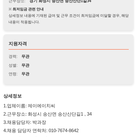
상세정보 내용에 기재된 급여 및 근무 조건이 최저임금에 미달할 경우, 해당
내용이 적용됩니다.
지원자격
경력:
무관
성별:
무관
연령:
무관
상세정보
1.업체이름: 제이에이치씨
2.근무장소: 화성시 송산면 송산산단길1 , 34
3.채용담당자: 박과장
4.채용 담당자 연락처: 010-7674-8642
5.주요업무: 조립,포장
6.성별조건: 남,여,무관
7.연령조건:
8.모집인원: 0명