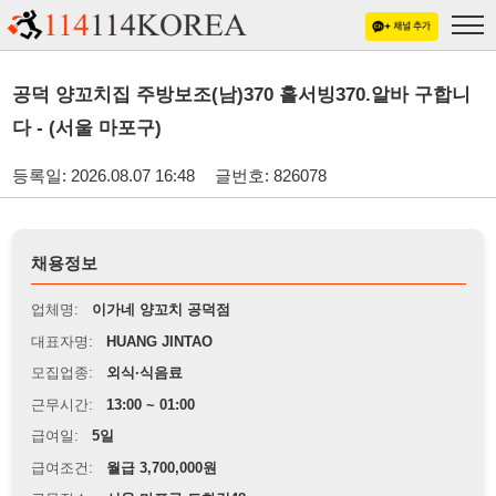
공덕 양꼬치집 주방보조(남)370 홀서빙370.알바 구합니
다 - (서울 마포구)
등록일: 2026.08.07 16:48
글번호: 826078
채용정보
업체명:
이가네 양꼬치 공덕점
대표자명:
HUANG JINTAO
모집업종:
외식·식음료
근무시간:
13:00 ~ 01:00
급여일:
5일
급여조건:
월급 3,700,000원
근무장소:
서울 마포구 도화길48
※
최저임금 관련 안내