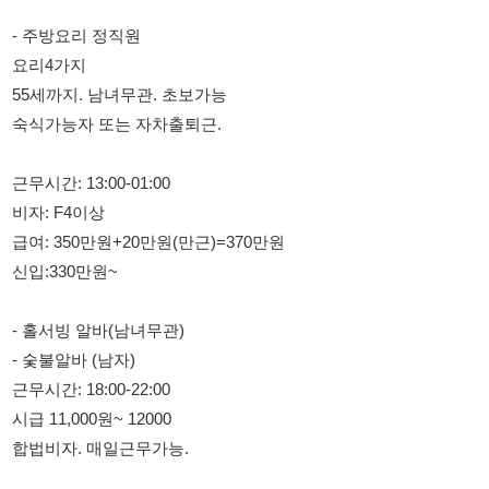
숙식가능자 또는 자차출퇴근.
근무시간: 13:00-01:00
비자: F4이상
급여: 350만원+20만원(만근)=370만원
신입:330만원~
- 홀서빙 알바(남녀무관)
- 숯불알바 (남자)
근무시간: 18:00-22:00
시급 11,000원~ 12000
합법비자. 매일근무가능.
연락처
☎ 010-8626-8868
☎ 010-9385-8896
부재시 문자 남겨주세요:)