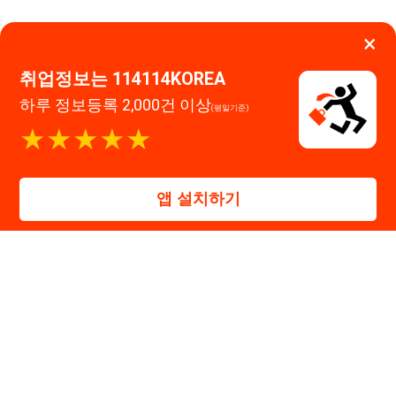
앱 설치하기
114114구인구직 주식회사
대표자 : 장정훈
사업자등록번호 : 440-86-03247
주소 : 인천광역시 연수구 인천타워대로 301, B동 809호
이메일 : 114114korea@naver.com
직업정보제공사업 신고번호 : J1514020250001
통신판매업 신고번호 : 2026-인천연수구-1607
© 114114구인구직. All rights reserved.