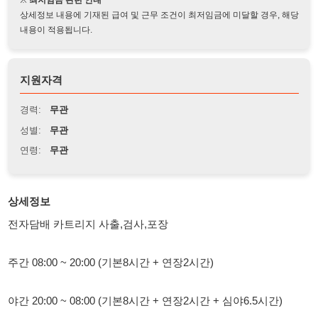
지원자격
경력:
무관
성별:
무관
연령:
무관
상세정보
전자담배 카트리지 사출,검사,포장
주간 08:00 ~ 20:00 (기본8시간 + 연장2시간)
야간 20:00 ~ 08:00 (기본8시간 + 연장2시간 + 심야6.5시간)
휴게시간 - 오전15분/오후15분/중식60분/석식30분
한달 2번정도 빼고 풀근무 - 주말도 근무 (평균급여 400만 이상)