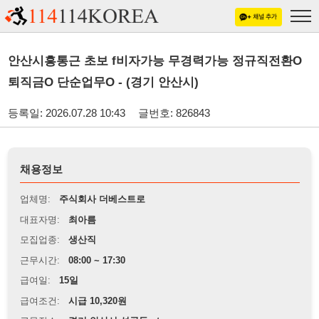
안산시흥통근 초보 f비자가능 무경력가능 정규직전환O
퇴직금O 단순업무O - (경기 안산시)
등록일: 2026.07.28 10:43
글번호: 826843
채용정보
업체명:
주식회사 더베스트로
대표자명:
최아름
모집업종:
생산직
근무시간:
08:00 ~ 17:30
급여일:
15일
급여조건:
시급 10,320원
근무장소:
경기 안산시 성곡동mtv
※
최저임금 관련 안내