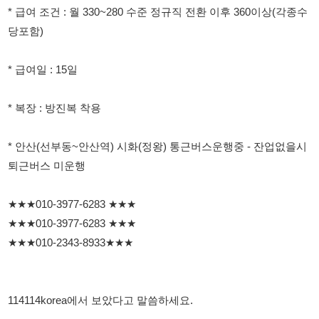
* 복장 : 방진복 착용
* 안산(선부동~안산역) 시화(정왕) 통근버스운행중 - 잔업없을시
퇴근버스 미운행
★★★010-3977-6283 ★★★
★★★010-3977-6283 ★★★
★★★010-2343-8933★★★
114114korea에서 보았다고 말씀하세요.
채용 담당자 정보 열람 시 주의사항
채용 담당자의 개인정보(이름, 연락처)는 "개인정보 보호법" 제15조
및 제17조에 따라 채용 및 취업의 목적을 위해 제공된 정보입니다.
이를 채용 및 취업 이외의 목적으로 무단 사용, 복제, 배포, 또는 제3
자에게 제공할 경우 "개인정보 보호법" 제70조에 의거하여
10년 이