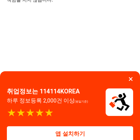
취업정보는 114114KOREA
이용약관
개인정보처리방침
임금체불사업주
하루 정보등록 2,000건 이상
(평일기준)
고객센터 문의 남기기
★★★★★
114114구인구직 주식회사
앱 설치하기
대표자 : 장정훈
사업자등록번호 : 440-86-03247
주소 : 인천광역시 연수구 인천타워대로 301, B동 809호
이메일 : 114114korea@naver.com
직업정보제공사업 신고번호 : J1514020250001
통신판매업 신고번호 : 2026-인천연수구-1607
© 114114구인구직. All rights reserved.