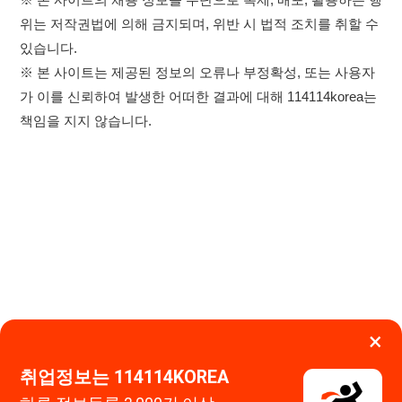
×
이용약관
개인정보처리방침
임금체불사업주
취업정보는 114114KOREA
0507-1488-0453
고객센터:
하루 정보등록 2,000건 이상
(평일기준)
운영시간: 09:00 ~ 18:00 (주말·공휴일 휴무)
★★★★★
114114구인구직 주식회사
앱 설치하기
대표자 : 장정훈
사업자등록번호 : 440-86-03247
주소 : 인천광역시 연수구 인천타워대로 301, B동 809호
이메일 : 114114korea@naver.com
직업정보제공사업 신고번호 : J1514020250001
통신판매업 신고번호 : 2026-인천연수구-1607
© 114114구인구직. All rights reserved.