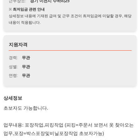
상세정보 내용에 기재된 급여 및 근무 조건이 최저임금에 미달할 경우, 해당
내용이 적용됩니다.
지원자격
경력:
무관
성별:
무관
연령:
무관
상세정보
초보자도 가능합니다.
업무내용: 포장작업,피킹작업 (피킹=주문서 보면서 옷 찾아오는
업무,포장=박스포장및비닐포장작업 초보자가능)
정리작업==반품들어온옷 제자리에 갓다논는 작업
고정직입니다. 단기하실분 지원불가
물류경험자 우선채용