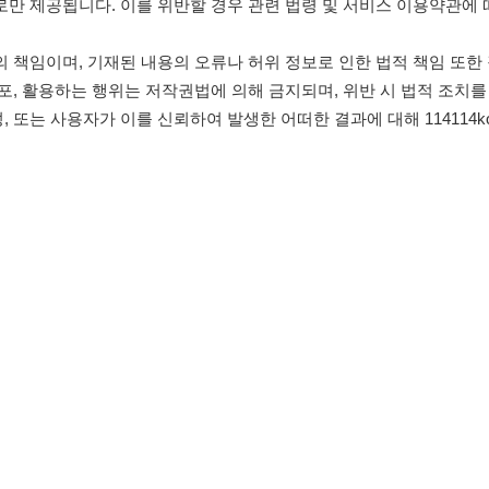
침
임금체불사업주
유튜브
인