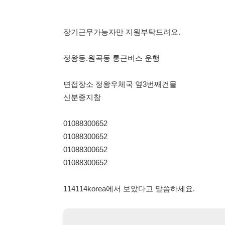
면접장소 정왕우체국 옆3번째건물
신분증지참
01088300652
01088300652
01088300652
01088300652
114114korea에서 보았다고 말씀하세요.
채용 담당자 정보 열람 시 주
채용 담당자의 개인정보(이름, 연락처)는 "개인정보 보호법" 
및 취업의 목적을 위해 제공된 정보입니다.
이를 채용 및 취업 이외의 목적으로 무단 사용, 복제, 배포, 
정보 보호법" 제70조에 의거하여
10년 이하의 징역 또는 1
엄중히 경고합니다.
개인정보보호법 상세보기
채용