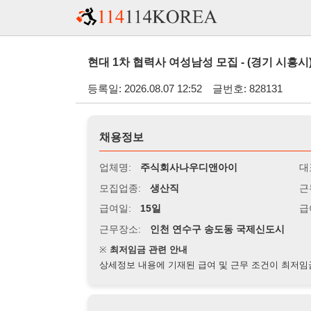
현대 1차 협력사 여성남성 모집 - (경기 시흥시)
등록일: 2026.08.07 12:52
글번호: 828131
채용정보
업체명:
주식회사나우디앤아이
대표자명:
모집업종:
생산직
근무시간:
0
급여일:
15일
급여조건:
시
근무장소:
인천 연수구 송도동 국제신도시
※
최저임금 관련 안내
상세정보 내용에 기재된 급여 및 근무 조건이 최저임금에 미달할 
지원자격
경력:
무관
성별:
남