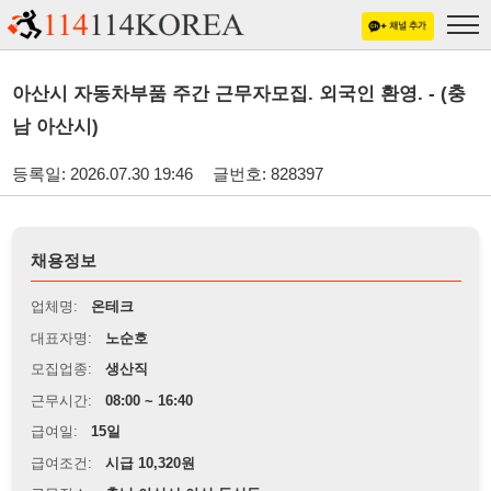
아산시 자동차부품 주간 근무자모집. 외국인 환영. - (충
남 아산시)
등록일: 2026.07.30 19:46
글번호: 828397
채용정보
업체명:
온테크
대표자명:
노순호
모집업종:
생산직
근무시간:
08:00 ~ 16:40
급여일:
15일
급여조건:
시급 10,320원
근무장소:
충남 아산시 아산 득산동
※
최저임금 관련 안내