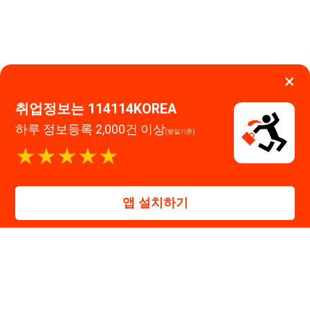
앱 설치하기
대표자 : 장정훈
사업자등록번호 : 440-86-03247
주소 : 인천광역시 연수구 인천타워대로 301, B동 809호
이메일 : 114114korea@naver.com
직업정보제공사업 신고번호 : J1514020250001
통신판매업 신고번호 : 2026-인천연수구-1607
© 114114구인구직. All rights reserved.