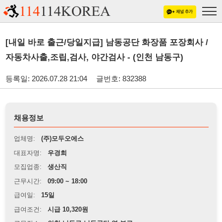
[내일 바로 출근/당일지급] 남동공단 화장품 포장회사 /
자동차사출,조립,검사, 야간검사 - (인천 남동구)
등록일: 2026.07.28 21:04
글번호: 832388
채용정보
업체명:
(주)모두오에스
대표자명:
우경희
모집업종:
생산직
근무시간:
09:00 ~ 18:00
급여일:
15일
급여조건:
시급 10,320원
근무장소:
인천 남동구 남동공단 역 부근
※
최저임금 관련 안내