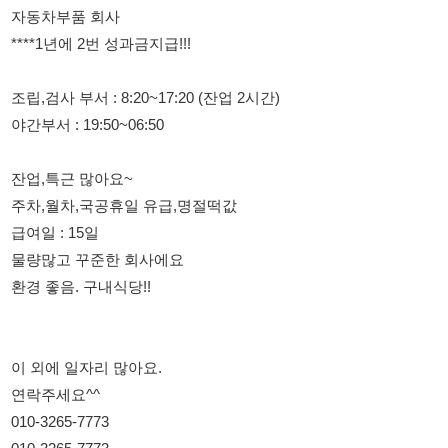
잔업,특근 많아요~
주차,월차,국공휴일 유급,명절떡값
급여일 : 15일
물량많고 꾸준한 회사에요
환경 좋음. 구내식당!!
이 외에 일자리 많아요.
연락주세요^^
010-3265-7773
010-3265-7773
114114korea에서 보았다고 말씀하세요.
채용 담당자 정보 열람 시 주의사항