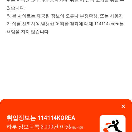
×
이용약관
개인정보처리방침
임금체불사업주
취업정보는 114114KOREA
하루 정보등록 2,000건 이상
(평일기준)
고객센터 문의 남기기
★★★★★
114114구인구직 주식회사
앱 설치하기
대표자 : 장정훈
사업자등록번호 : 440-86-03247
주소 : 인천광역시 연수구 인천타워대로 301, B동 809호
이메일 : 114114korea@naver.com
직업정보제공사업 신고번호 : J1514020250001
통신판매업 신고번호 : 2026-인천연수구-1607
© 114114구인구직. All rights reserved.