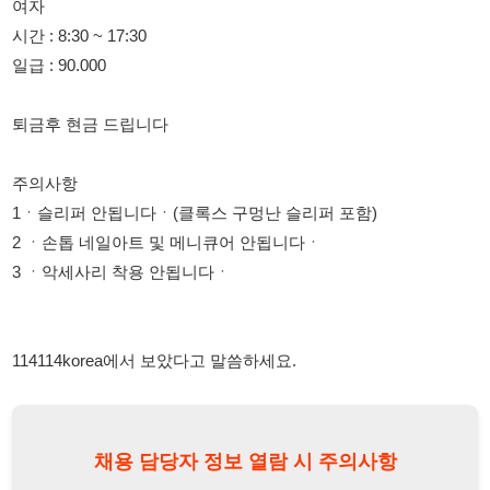
퇴금후 현금 드립니다
주의사항
1ㆍ슬리퍼 안됩니다ㆍ(클록스 구멍난 슬리퍼 포함)
2 ㆍ손톱 네일아트 및 메니큐어 안됩니다ㆍ
3 ㆍ악세사리 착용 안됩니다ㆍ
114114korea에서 보았다고 말씀하세요.
채용 담당자 정보 열람 시 주의사항
채용 담당자의 개인정보(이름, 연락처)는 "개인정보 보호법" 제15조
및 제17조에 따라 채용 및 취업의 목적을 위해 제공된 정보입니다.
이를 채용 및 취업 이외의 목적으로 무단 사용, 복제, 배포, 또는 제3
자에게 제공할 경우 "개인정보 보호법" 제70조에 의거하여
10년 이
하의 징역 또는 1억원 이하의 벌금
에 처할 수 있음을 엄중히 경고합
니다.