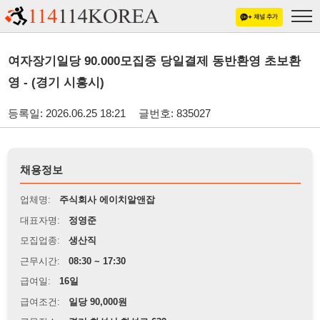
여자장기일당 90.000모집중 당일결제 동반환영 초보환
영 - (경기 시흥시)
등록일: 2026.06.25 18:21
글번호: 835027
채용정보
업체명:
주식회사 에이치알앤잡
대표자명:
정영준
모집업종:
생산직
근무시간:
08:30 ~ 17:30
급여일:
16일
급여조건:
일당 90,000원
근무장소:
경기 화성시 화성로 632
※
최저임금 관련 안내