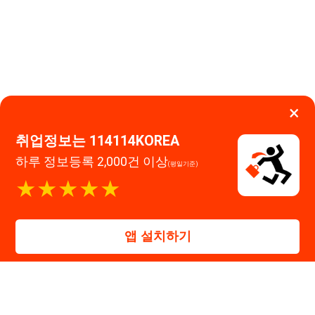
하루 정보등록 2,000건 이상
(평일기준)
이용약관
개인정보처리방침
임금체불사업주
★★★★★
고객센터 문의 남기기
앱 설치하기
114114구인구직 주식회사
대표자 : 장정훈
사업자등록번호 : 440-86-03247
주소 : 인천광역시 연수구 인천타워대로 301, B동 809호
이메일 : 114114korea@naver.com
직업정보제공사업 신고번호 : J1514020250001
통신판매업 신고번호 : 2026-인천연수구-1607
© 114114구인구직. All rights reserved.