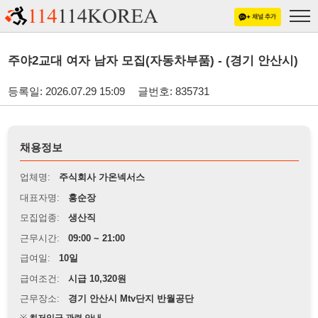
주야2교대 여자 남자 모집(자동차부품) - (경기 안산시)
등록일: 2026.07.29 15:09
글번호: 835731
채용정보
업체명:
주식회사 가온넥서스
대표자명:
홍순장
모집업종:
생산직
근무시간:
09:00 ~ 21:00
급여일:
10일
급여조건:
시급 10,320원
근무장소:
경기 안산시 Mtv단지 반월공단
※
최저임금 관련 안내
상세정보 내용에 기재된 급여 및 근무 조건이 최저임금에 미달할 경우, 해당
내용이 적용됩니다.