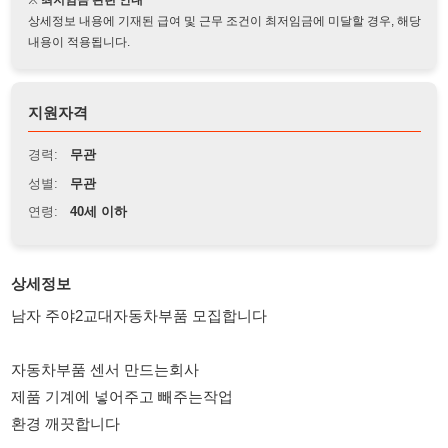
지원자격
경력:
무관
성별:
무관
연령:
40세 이하
상세정보
남자 주야2교대자동차부품 모집합니다
자동차부품 센서 만드는회사
제품 기계에 넣어주고 빼주는작업
환경 깨끗합니다
면접 보시는데로 계속 채용예정
9시00~21시00. 항상잔업