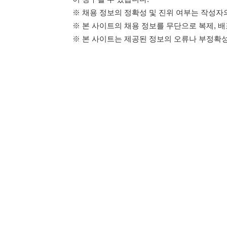
114114구인구직 주식회사
이용약관
개인정보처리방
대표자 : 장정훈
사업자등록번호 : 440-86-03247
주소 : 인천광역시 연수구 인천타워대로 301, B동 809호