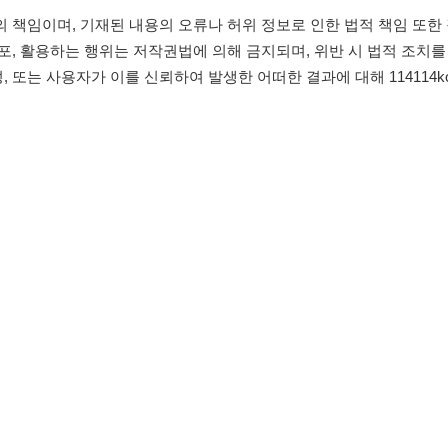
침
임금체불사업주
유튜브
인