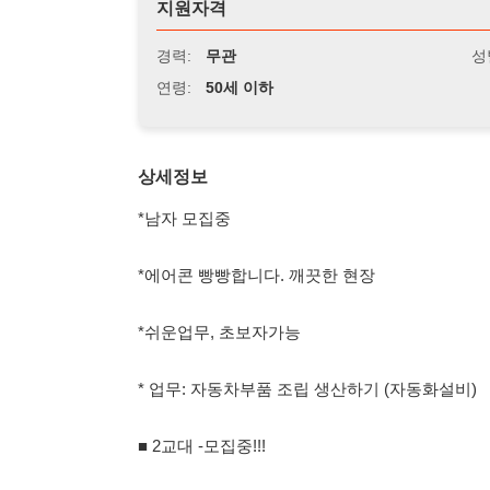
연령:
50세 이하
상세정보
*남자 모집중
*에어콘 빵빵합니다. 깨끗한 현장
*쉬운업무, 초보자가능
* 업무: 자동차부품 조립 생산하기 (자동화설비)
■ 2교대 -모집중!!!
★교통비 매월 10만원 지급 !
★상여금 매월 36만원 지급 ! (상여금 200%)
★월평균 월 350만원~380만원이상 가능