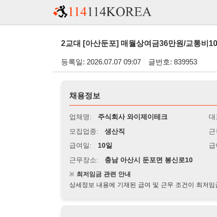
2교대 [아산둔포] 매월상여금36만원/교통비10만원/환경좋
등록일: 2026.07.07 09:07
글번호: 839953
채용정보
업체명:
주식회사 와이제이테크
대표자명:
모집업종:
생산직
근무시간:
0
급여일:
10일
급여조건:
시
근무장소:
충남 아산시 둔포면 봉신로10
※
최저임금 관련 안내
상세정보 내용에 기재된 급여 및 근무 조건이 최저임금에 미달할 
지원자격
경력:
무관
성별:
남