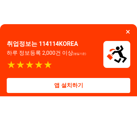
고객센터 문의 남기기
앱 설치하기
114114구인구직 주식회사
대표자 : 장정훈
사업자등록번호 : 440-86-03247
주소 : 인천광역시 연수구 인천타워대로 301, B동 809호
이메일 : 114114korea@naver.com
직업정보제공사업 신고번호 : J1514020250001
통신판매업 신고번호 : 2026-인천연수구-1607
© 114114구인구직. All rights reserved.