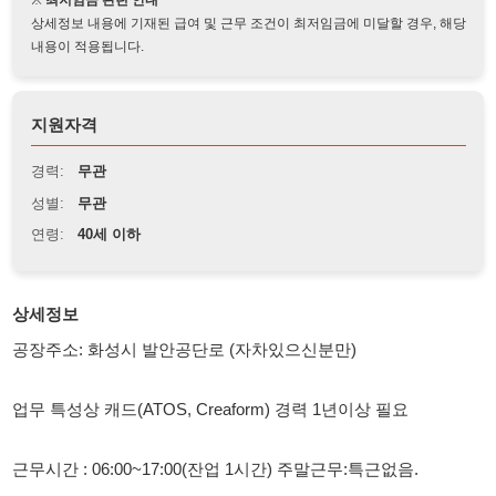
지원자격
경력:
무관
성별:
무관
연령:
40세 이하
상세정보
공장주소: 화성시 발안공단로 (자차있으신분만)
업무 특성상 캐드(ATOS, Creaform) 경력 1년이상 필요
근무시간 : 06:00~17:00(잔업 1시간) 주말근무:특근없음.
회사에 일찍 오시면 아침밥도 제공합니다.
쉬는시간 오전오후 15분씩