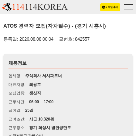
ATOS 경력자 모집(자차필수) - (경기 시흥시)
등록일: 2026.08.08 00:04
글번호: 842557
채용정보
업체명:
주식회사 서시파트너
대표자명:
최용호
모집업종:
생산직
근무시간:
06:00 ~ 17:00
급여일:
25일
급여조건:
시급 10,320원
근무장소:
경기 화성시 발안공단로
※
최저임금 관련 안내
상세정보 내용에 기재된 급여 및 근무 조건이 최저임금에 미달할 경우, 해당
내용이 적용됩니다.