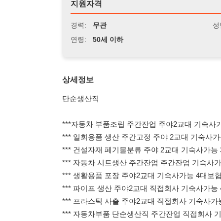
연령:
50세 이하
상세정보
단순생산직
***자동차 부품조립 주간잔업 주야2교대 기숙사가능 320
*** 일회용품 생산 주간고정 주야 2교대 기숙사가능 330
*** 건설자재 페기물분류 주야 2교대 기숙사가능 350만원
*** 자동차 시트생산 주간잔업 주간잔업 기숙사가능 280만
*** 생활용품 포장 주야2교대 기숙사가능 4대보험 330만원
*** 파이프 생산 주야2교대 직접회사 기숙사가능 4대보험 3
*** 프라스틱 사출 주야2교대 직접회사 기숙사가능 4대보
*** 자동차부품 단순생산직 주간잔업 직접회사 기숙사가능
*** 반도체 부품 생산직 주간고정 야간고정 4대보험 서울출
*** 화장품 용기 포장 주간잔업 260만원 남녀 무관 온수역
*** 자동차 CNC 가공 주야 2교대 직접회사 기숙사가능 33
*** 전자부품 생산 조립 주간고정 야간고정 400만원 이천시
***자동차 크락션커버 박스정리 주간고정 280만원 아산시