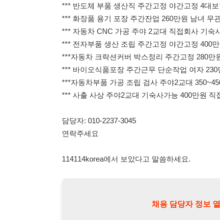
*** 바이오식품포장 주간근무 단순작업 여자 230만원~28
***자동차부품 가공 조립 검사 주야2교대 350~450만원 서
*** 사출 사상 주야2교대 기숙사가능 400만원 직접회사 평
담당자: 010-2237-3045
연락주세요
114114korea에서 보았다고 말씀하세요.
채용 담당자 정보 열람 시 주
채용 담당자의 개인정보(이름, 연락처)는 "개인정보 보호법" 
및 취업의 목적을 위해 제공된 정보입니다.
이를 채용 및 취업 이외의 목적으로 무단 사용, 복제, 배포, 
정보 보호법" 제70조에 의거하여
10년 이하의 징역 또는 1
엄중히 경고합니다.
개인정보보호법 상세보기
채용