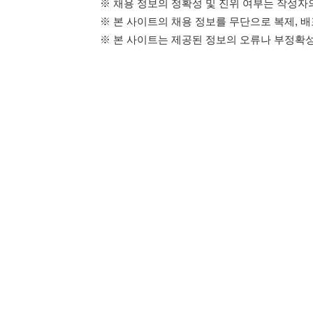
114114구인구직 주식회사
이용약관
개인정보처리방
대표자 : 장정훈
사업자등록번호 : 440-86-03247
주소 : 인천광역시 연수구 인천타워대로 301, B동 809호