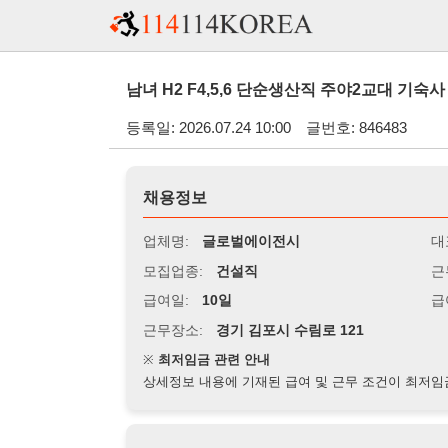
남녀 H2 F4,5,6 단순생산직 주야2교대 기숙사 - (경기 
등록일: 2026.07.24 10:00
글번호: 846483
채용정보
업체명:
글로벌에이전시
대표자명:
모집업종:
건설직
근무시간:
0
급여일:
10일
급여조건:
시
근무장소:
경기 김포시 수림로 121
※
최저임금 관련 안내
상세정보 내용에 기재된 급여 및 근무 조건이 최저임금에 미달할 
지원자격
경력:
무관
성별:
무관