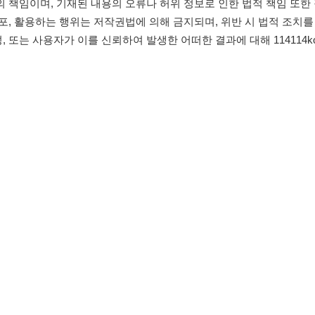
침
임금체불사업주
유튜브
인