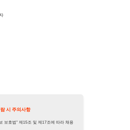
의사항
제15조 및 제17조에 따라 채용
또는 제3자에게 제공할 경우 "개인
억원 이하의 벌금
에 처할 수 있음을
담당자 정보 열람하기
-5348-9297