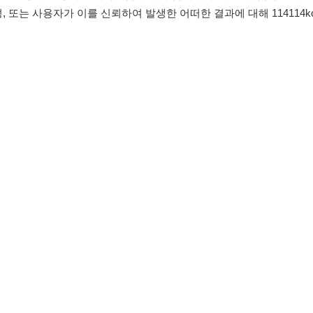
침
임금체불사업주
유튜브
인