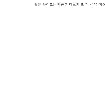
114114구인구직 주식회사
이용약관
개인정보처리방
대표자 : 장정훈
사업자등록번호 : 440-86-03247
주소 : 인천광역시 연수구 인천타워대로 301, B동 809호
이메일 : 114114korea@naver.com
직업정보제공사업 신고번호 : J1514020250001
통신판매업 신고번호 : 2026-인천연수구-1607
© 114114구인구직. All rights reserved.