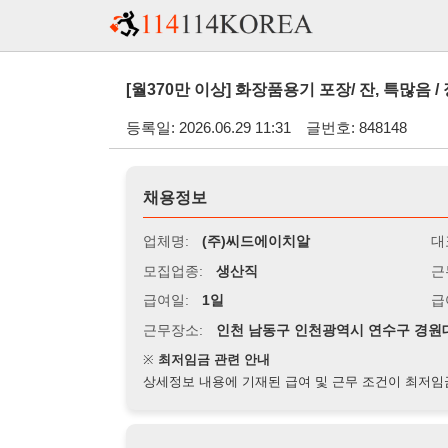
[월370만 이상] 화장품용기 포장/ 잔, 특많음 / 장기근무 
등록일: 2026.06.29 11:31
글번호: 848148
채용정보
업체명:
(주)씨드에이치알
대표자명:
모집업종:
생산직
근무시간:
0
급여일:
1일
급여조건:
시
근무장소:
인천 남동구 인천광역시 연수구 경원대로 180
※
최저임금 관련 안내
상세정보 내용에 기재된 급여 및 근무 조건이 최저임금에 미달할 
지원자격
경력:
무관
성별:
무관