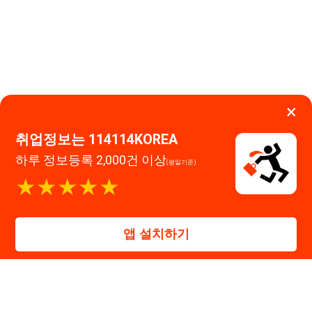
하루 정보등록 2,000건 이상
(평일기준)
이용약관
개인정보처리방침
임금체불사업주
★★★★★
고객센터 문의 남기기
앱 설치하기
114114구인구직 주식회사
대표자 : 장정훈
사업자등록번호 : 440-86-03247
주소 : 인천광역시 연수구 인천타워대로 301, B동 809호
이메일 : 114114korea@naver.com
직업정보제공사업 신고번호 : J1514020250001
통신판매업 신고번호 : 2026-인천연수구-1607
© 114114구인구직. All rights reserved.