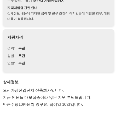
상세정보 내용에 기재된 급여 및 근무 조건이 최저임금에 미달할 경우, 해당
내용이 적용됩니다.
지원자격
경력:
무관
성별:
무관
연령:
무관
상세정보
오산가장산업단지 신축회사입니다.
지금 인원들 대모집중이라 많은 지원 부탁드립니다.
만근수당10만원씩 있구요. 급여일 10일입니다.
잔업2시간씩 매일 합니다.
제전복 입고 근무하구요.
월평균 260~280만원
4대보험 필수.