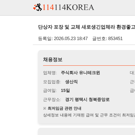
단상자 포장 및 교체 새로생긴업체라 환경좋고 깔끔합니다.
등록일: 2026.05.23 18:47
글번호: 853451
채용정보
업체명:
주식회사 유니테크윈
대표자명:
모집업종:
생산직
근무시간:
0
급여일:
15일
급여조건:
일
근무장소:
경기 평택시 청북중앙로
※
최저임금 관련 안내
상세정보 내용에 기재된 급여 및 근무 조건이 최저임금에 미달할 
지원자격
경력:
무관
성별:
여