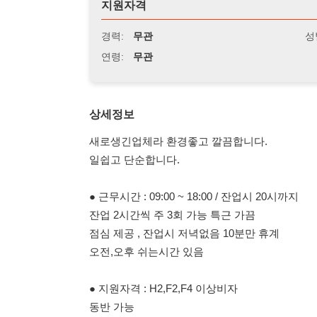
연령:
무관
상세정보
새로생긴업체라 환경좋고 깔끔합니다.
일쉽고 단순합니다.
● 근무시간 : 09:00 ~ 18:00 / 잔업시 20시까지
잔업 2시간씩 주 3회 가능 특근 가끔
점심 제공 , 잔업시 저녁없음 10분만 휴계
오전,오후 쉬는시간 있음
● 지원자격 : H2,F2,F4 이상비자
동반 가능
● 모집인원 : 여자 5명 / 55세이하
- 8시간 일당 87,000원 계산하여 * 매주 화요일 정산 (주
- 만근수당 10만원 매월15일 지급
- 잔업시 시간당 15,480원