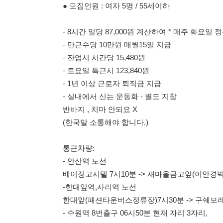
- 토요일 특근시 123,840원
- 1년 이상 근로자 퇴직금 지급
- 실내에서 신는 운동화 - 별도 지참
반바지 , 치마 안되요 X
(한국말 소통해야 합니다.)
통근차량:
- 안산역 노선
베이징고시텔 7시10분 -> 새마을금고앞(이안경박사) 7시13
-한대앞역,사리역 노선
한대앞(패션타운버스정류장)7시30분 -> 구쉐보레(굿윌스토어
- 수원역 8번출구 06시50분 현재 자리 3자리,
- 화성 근교 자차 운전 가능자 교통비 별도 지급3,000원
- 안산,수원 자차운전자는 5,000원
- 근무지 평택 청북
배부장 010 3000 7042 배부장 010 3000 7042 배부장 010 30
배부장 010 3000 7042 배부장 010 3000 7042 배부장 010 30