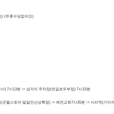
분 -> 삼각지 주차장(연길초두부앞) 7시15분
 밀알안산상록점) -> 예전교회7시35분 -> 사리역(기아자동차) 7시38분
00 7042
00 7042