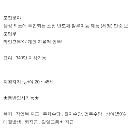
조업무
라인근무X / 개인 자율적 업무!
급여 : 340만 이상가능
지원자격 :남/여 20 ~ 45세
★동반입사가능★
복지 : 작업복 지급 , 주차수당 . 월차수당, 업무수당 , 상여150%
매월발생 , 퇴직금 , 일일교통비 지급
초보자 가능 유사업무 경험자 환영
매우 단순한 업무 편안하게 지원주시면 됩니다.
★인근거주자 및 자율출근 가능자 환영★