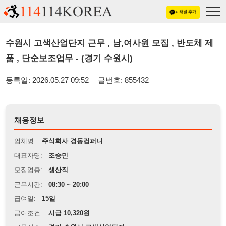
수원시 고색산업단지 근무 , 남,여사원 모집 , 반도체 제
품 , 단순보조업무 - (경기 수원시)
등록일: 2026.05.27 09:52
글번호: 855432
채용정보
업체명:
주식회사 경동컴퍼니
대표자명:
조승민
모집업종:
생산직
근무시간:
08:30 ~ 20:00
급여일:
15일
급여조건:
시급 10,320원
근무장소:
경기 수원시 고색산업단지
※
최저임금 관련 안내