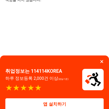
취업정보는 114114KOREA
이용약관
개인정보처리방침
임금체불사업주
하루 정보등록 2,000건 이상
(평일기준)
고객센터 문의 남기기
★★★★★
114114구인구직 주식회사
앱 설치하기
대표자 : 장정훈
사업자등록번호 : 440-86-03247
주소 : 인천광역시 연수구 인천타워대로 301, B동 809호
이메일 : 114114korea@naver.com
직업정보제공사업 신고번호 : J1514020250001
통신판매업 신고번호 : 2026-인천연수구-1607
© 114114구인구직. All rights reserved.