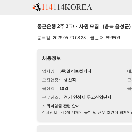
통근운행 2주 2교대 사원 모집 - (충북 음성군)
등록일: 2026.05.20 08:38
글번호: 856806
채용정보
업체명:
(주)엘리트컴퍼니
대표자명:
모집업종:
생산직
근무시간:
0
급여일:
10일
급여조건:
시
근무장소:
경기 안성시 두교산업단지
※
최저임금 관련 안내
상세정보 내용에 기재된 급여 및 근무 조건이 최저임금에 미달할 
지원자격
경력:
무관
성별:
무관