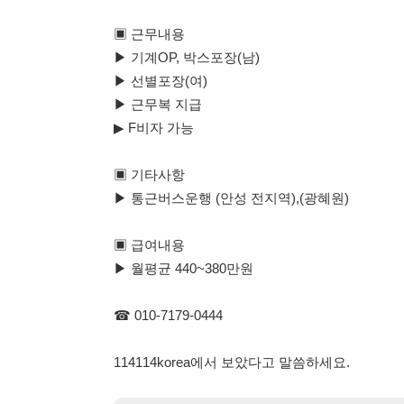
▶ F비자 가능
▣ 기타사항
▶ 통근버스운행 (안성 전지역),(광혜원)
▣ 급여내용
▶ 월평균 440~380만원
☎ 010-7179-0444
114114korea에서 보았다고 말씀하세요.
채용 담당자 정보 열람 시 주
채용 담당자의 개인정보(이름, 연락처)는 "개인정보 보호법" 
및 취업의 목적을 위해 제공된 정보입니다.
이를 채용 및 취업 이외의 목적으로 무단 사용, 복제, 배포, 
정보 보호법" 제70조에 의거하여
10년 이하의 징역 또는 1
엄중히 경고합니다.