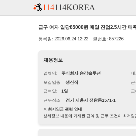
급구 여자 일당85000원 매일 잔업2.5시간 매주 특근 
등록일: 2026.06.24 12:22
글번호: 857226
채용정보
업체명:
주식회사 송강솔루션
대표자명:
모집업종:
생산직
근무시간:
0
급여일:
1일
급여조건:
시
근무장소:
경기 시흥시 정왕동1571-1
※
최저임금 관련 안내
상세정보 내용에 기재된 급여 및 근무 조건이 최저임금에 미달할 
지원자격
경력:
무관
성별:
여