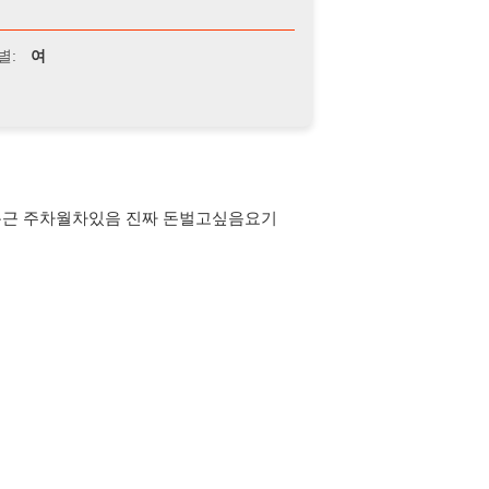
차월차있음 진짜 돈벌고싶음요기