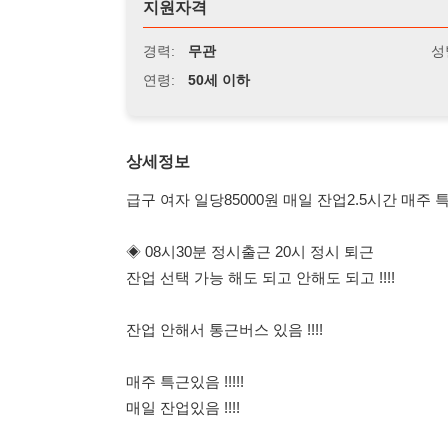
연령:
50세 이하
상세정보
급구 여자 일당85000원 매일 잔업2.5시간 매주 특근 주
◈ 08시30분 정시출근 20시 정시 퇴근
잔업 선택 가능 해도 되고 안해도 되고 !!!!
잔업 안해서 통근버스 있음 !!!!
매주 특근있음 !!!!!
매일 잔업있음 !!!!
◈ 장기적인 일 365일 계속 출근가능
◈ 좌식근무 앉아서 하는일
◈ 근무요일 : 주5일 기본 (월-금) / 특근 (토요일)선택가능