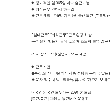
-"실내근무" "좌식근무" 근무환경 최상
-무거운거 힘든거 절대 없으며 초보자 환영 업무 매우 편함
-식사 중식 석식(잔업시) 모두 제공
◈ 근무조건
-[[주간조] 7시10분까지 시흥 정왕동 우체국 맞은편 집합
◈ 문자 접수 방법 : 일급/성함/나이/거주지 보내주세요
내국인 외국인 모두가능 20명 大 모집
[출근/퇴근] 25인승 통근버스 운영中
◈ 담당자 연락처
010-2765-7625 오팀장
010-2765-7625 오팀장
010-2765-7625 오팀장
010-2765-7625 오팀장
010-2765-7625 오팀장
010-2765-7625 오팀장