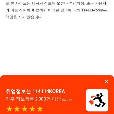
×
취업정보는 114114KOREA
하루 정보등록 2,000건 이상
이용약관
개인정보처리방침
임금체불사업주
(평일기준)
★★★★★
고객센터 문의 남기기
114114구인구직 주식회사
앱 설치하기
대표자 : 장정훈
사업자등록번호 : 440-86-03247
주소 : 인천광역시 연수구 인천타워대로 301, B동 809호
이메일 : 114114korea@naver.com
직업정보제공사업 신고번호 : J1514020250001
통신판매업 신고번호 : 2026-인천연수구-1607
© 114114구인구직. All rights reserved.