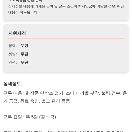
지원자격
경력:
무관
성별:
무관
연령:
무관
상세정보
근무 내용 : 화장품 단박스 접기, 스티커 라벨 부착, 불량 검수, 용
기 공급, 원료 충진, 벌크 관리 등등
근무 요일 : 주 5일 (월 ~ 금)
근무 시간 : 8시 30분 ~ 17시 30분 (휴게 1시간) / 잔업 주 2~3회
(1.5배) (18시 ~ 20시 30분)
급여 : 10,320원 (한달 만근 시 약 250~270만)