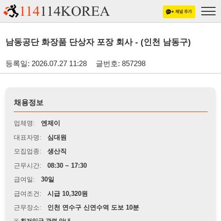
남동공단 화장품 단상자 포장 회사 - (인천 남동구)
등록일: 2026.07.27 11:28
글번호: 857298
채용정보
업체명:
엔제이
대표자명:
심대원
모집업종:
생산직
근무시간:
08:30 ~ 17:30
급여일:
30일
급여조건:
시급 10,320원
근무장소:
인천 연수구 신연수역 도보 10분
※
최저임금 관련 안내
상세정보 내용에 기재된 급여 및 근무 조건이 최저임금에 미달할 경우, 해당
내용이 적용됩니다.