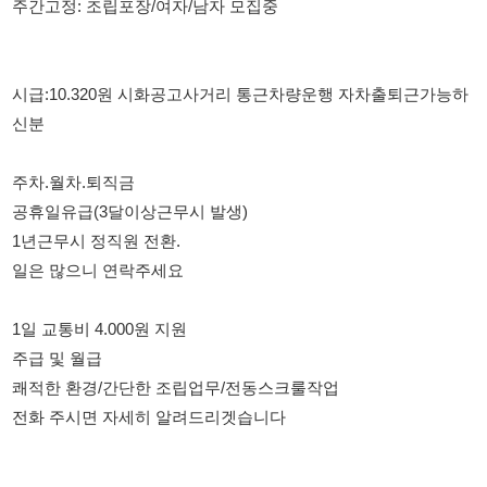
신분
주차.월차.퇴직금
공휴일유급(3달이상근무시 발생)
1년근무시 정직원 전환.
일은 많으니 연락주세요
1일 교통비 4.000원 지원
주급 및 월급
쾌적한 환경/간단한 조립업무/전동스크룰작업
전화 주시면 자세히 알려드리겟습니다
114114korea에서 보았다고 말씀하세요.
채용 담당자 정보 열람 시 주의사항