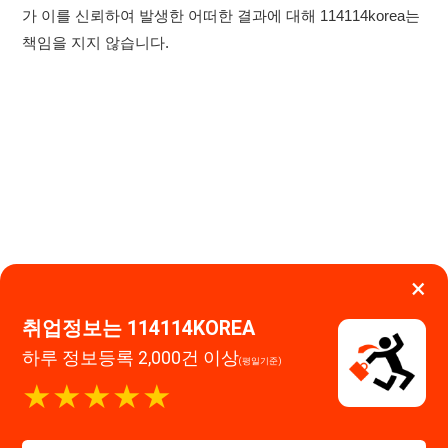
×
취업정보는 114114KOREA
하루 정보등록 2,000건 이상
(평일기준)
이용약관
개인정보처리방침
임금체불사업주
★★★★★
0507-1488-0453
고객센터:
운영시간: 09:00 ~ 18:00 (주말·공휴일 휴무)
114114구인구직 주식회사
앱 설치하기
대표자 : 장정훈
사업자등록번호 : 440-86-03247
주소 : 인천광역시 연수구 인천타워대로 301, B동 809호
이메일 : 114114korea@naver.com
직업정보제공사업 신고번호 : J1514020250001
통신판매업 신고번호 : 2026-인천연수구-1607
© 114114구인구직. All rights reserved.