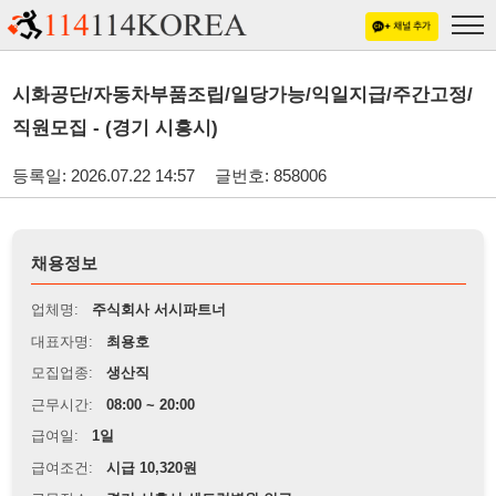
시화공단/자동차부품조립/일당가능/익일지급/주간고정/
직원모집 - (경기 시흥시)
등록일: 2026.07.22 14:57
글번호: 858006
채용정보
업체명:
주식회사 서시파트너
대표자명:
최용호
모집업종:
생산직
근무시간:
08:00 ~ 20:00
급여일:
1일
급여조건:
시급 10,320원
근무장소:
경기 시흥시 센트럴병원 인근
※
최저임금 관련 안내