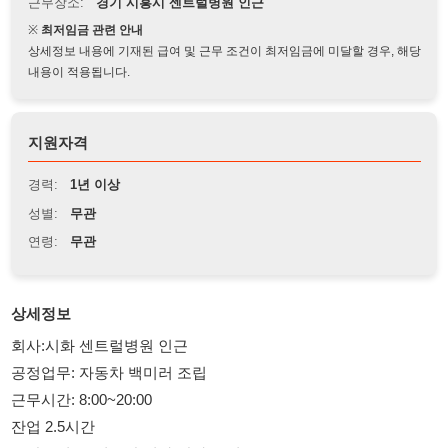
상세정보 내용에 기재된 급여 및 근무 조건이 최저임금에 미달할 경우, 해당
내용이 적용됩니다.
지원자격
경력:
1년 이상
성별:
무관
연령:
무관
상세정보
회사:시화 센트럴병원 인근
공정업무: 자동차 백미러 조립
근무시간: 8:00~20:00
잔업 2.5시간
주간고정: 조립포장/여자/남자 모집중
시급:10.320원 시화공고사거리 통근차량운행 자차출퇴근가능하