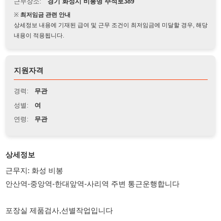
상세정보 내용에 기재된 급여 및 근무 조건이 최저임금에 미달할 경우, 해당
내용이 적용됩니다.
지원자격
경력:
무관
성별:
여
연령:
무관
상세정보
근무지: 화성 비봉
안산역-중앙역-한대앞역-사리역 주변 통근운행합니다
포장실 제품검사,선별작업입니다
*업무상 여성분으로 모집합니다. 가족적인 분위기
08:20~19:30 (수요일:17:00)