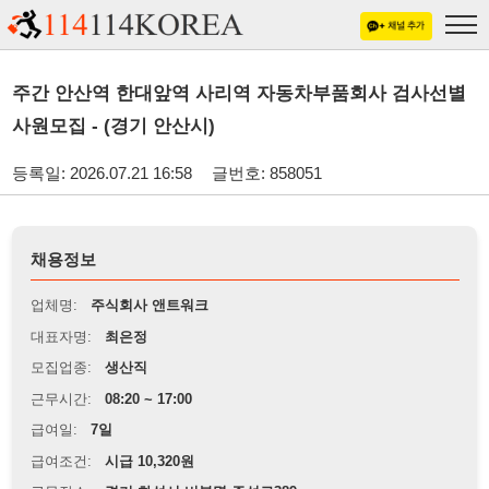
주간 안산역 한대앞역 사리역 자동차부품회사 검사선별
사원모집 - (경기 안산시)
등록일: 2026.07.21 16:58
글번호: 858051
채용정보
업체명:
주식회사 앤트워크
대표자명:
최은정
모집업종:
생산직
근무시간:
08:20 ~ 17:00
급여일:
7일
급여조건:
시급 10,320원
근무장소:
경기 화성시 비봉명 주석로389
※
최저임금 관련 안내