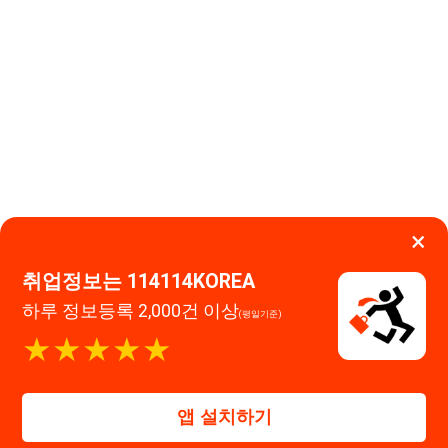
×
취업정보는 114114KOREA
하루 정보등록 2,000건 이상
(평일기준)
이용약관
개인정보처리방침
임금체불사업주
★★★★★
고객센터 문의 남기기
114114구인구직 주식회사
앱 설치하기
대표자 : 장정훈
사업자등록번호 : 440-86-03247
주소 : 인천광역시 연수구 인천타워대로 301, B동 809호
이메일 : 114114korea@naver.com
직업정보제공사업 신고번호 : J1514020250001
통신판매업 신고번호 : 2026-인천연수구-1607
© 114114구인구직. All rights reserved.