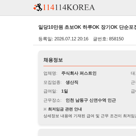
일당10만원 초보OK 하루OK 장기OK 단순포장 자율복 
등록일: 2026.07.12 20:16
글번호: 858150
채용정보
업체명:
주식회사 퍼스트인
대표자명:
모집업종:
생산직
근무시간:
0
급여일:
1일
급여조건:
일
근무장소:
인천 남동구 신연수역 인근
※
최저임금 관련 안내
상세정보 내용에 기재된 급여 및 근무 조건이 최저임금에 미달할 
지원자격
경력:
무관
성별:
무관