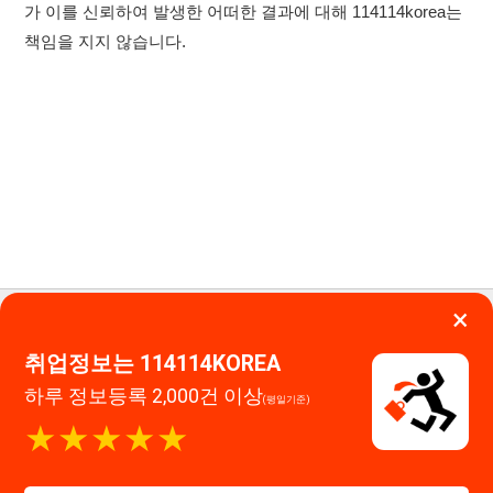
취업정보는 114114KOREA
고객센터 문의 남기기
하루 정보등록 2,000건 이상
(평일기준)
114114구인구직 주식회사
★★★★★
대표자 : 장정훈
사업자등록번호 : 440-86-03247
앱 설치하기
주소 : 인천광역시 연수구 인천타워대로 301, B동 809호
이메일 : 114114korea@naver.com
직업정보제공사업 신고번호 : J1514020250001
통신판매업 신고번호 : 2026-인천연수구-1607
© 114114구인구직. All rights reserved.