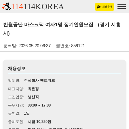
반월공단 마스크팩 여자1명 장기인원모집 - (경기 시흥
시)
등록일: 2026.05.20 06:37
글번호: 859121
채용정보
업체명:
주식회사 앤트워크
대표자명:
최은정
모집업종:
생산직
근무시간:
08:00 ~ 17:00
급여일:
1일
급여조건:
시급 10,320원
근무장소:
경기 안산시 반월공단 원시역근방
※
최저임금 관련 안내