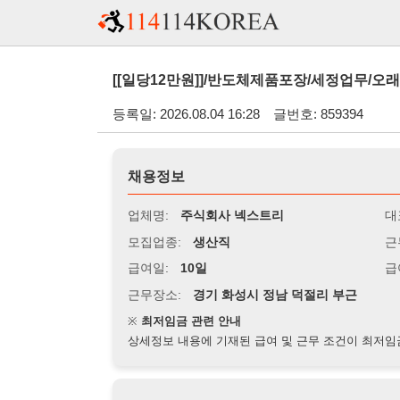
[[일당12만원]]/반도체제품포장/세정업무/오래하실수있는
등록일: 2026.08.04 16:28
글번호: 859394
채용정보
업체명:
주식회사 넥스트리
대표자명:
모집업종:
생산직
근무시간:
0
급여일:
10일
급여조건:
일
근무장소:
경기 화성시 정남 덕절리 부근
※
최저임금 관련 안내
상세정보 내용에 기재된 급여 및 근무 조건이 최저임금에 미달할 
지원자격
경력:
무관
성별:
무관