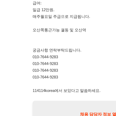
궁금사항 연락부탁드립니다.
010-7644-9283
010-7644-9283
010-7644-9283
010-7644-9283
114114korea에서 보았다고 말씀하세요.
채용 담당자 정보 열람 시 주
채용 담당자의 개인정보(이름, 연락처)는 "개인정보 보호법" 
및 취업의 목적을 위해 제공된 정보입니다.
이를 채용 및 취업 이외의 목적으로 무단 사용, 복제, 배포, 
정보 보호법" 제70조에 의거하여
10년 이하의 징역 또는 1
엄중히 경고합니다.
개인정보보호법 상세보기
채용