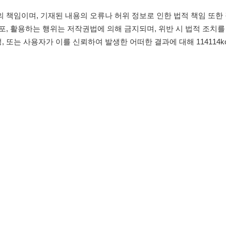
침
임금체불사업주
유튜브
인