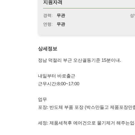
연령:
무관
상세정보
정남 덕절리 부근 오산궐동기준 15분이내.
내일부터 바로출근
근무시간:8:00~17:00
업무
포장: 반도체 부품 포장 (박스만들고 제품포장만합니다)
세정: 제품세척후 에어건으로 물기제거 해주는업무
급여:
일급 12만원.
매주월요일 주급으로 지급됩니다.
오산쪽통근가능 궐동 및 오산역