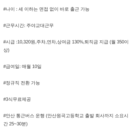
#시급 :10,320원,주차,연차,상여금 130%,퇴직금 지급 (월 350이
상)
#급여일: 매월 10일
#정규직 전환 가능
#3식무료제공
#안산 통근버스 운행 (안산원곡고등학교 출발 회사까지 소요시
간 25~30분)
#면접 장소 : 안산시 단원구 경기도 안산시 단원구 관산 2길 45
경기도 화성시 마도공단로 5길 24-12
#담당자 김부장 010 9589 0201
15:00까지 전화 문자 가능합니다.