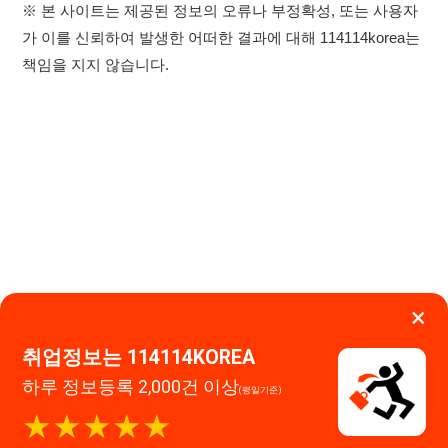
×
이용약관
개인정보처리방침
임금체불사업주
취업정보는 114114KOREA
하루 정보등록 2,000건 이상
(평일기준)
고객센터 문의 남기기
★★★★★
114114구인구직 주식회사
앱 설치하기
대표자 : 장정훈
사업자등록번호 : 440-86-03247
주소 : 인천광역시 연수구 인천타워대로 301, B동 809호
이메일 : 114114korea@naver.com
직업정보제공사업 신고번호 : J1514020250001
통신판매업 신고번호 : 2026-인천연수구-1607
© 114114구인구직. All rights reserved.