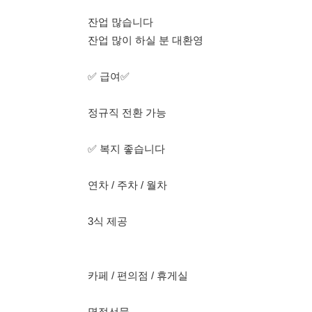
✅ 복지 좋습니다
연차 / 주차 / 월차
3식 제공
카페 / 편의점 / 휴게실
명절선물
통근버스 운행
✅ 인원 얼마 안 남았습니다.✅
빠른 연락 주세요.
선착순 마감입니다.
다른 용기조립 업무 식품 단순포장 업무도 있으니편하게 연
010-6252-9803 허팀장