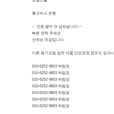
010-6252-9803 허팀장
010-6252-9803 허팀장
010-6252-9803 허팀장
010-6252-9803 허팀장
010-6252-9803 허팀장
010-6252-9803 허팀장
114114korea에서 보았다고 말씀하세요.
채용 담당자 정보 열람 시 주
채용 담당자의 개인정보(이름, 연락처)는 "개인정보 보호법" 
및 취업의 목적을 위해 제공된 정보입니다.
이를 채용 및 취업 이외의 목적으로 무단 사용, 복제, 배포, 
정보 보호법" 제70조에 의거하여
10년 이하의 징역 또는 1
엄중히 경고합니다.
개인정보보호법 상세보기
채용