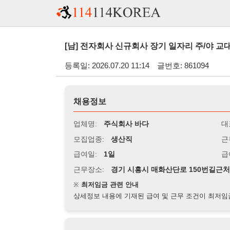
[남] 전자회사 신규회사 장기 일자리 주/야 교대 코팅업무 
등록일: 2026.07.20 11:14
글번호: 861094
채용정보
업체명:
주식회사 바다
대표자명:
모집업종:
생산직
근무시간:
2
급여일:
1일
급여조건:
시
근무장소:
경기 시흥시 매화산단로 150번길근처
※
최저임금 관련 안내
상세정보 내용에 기재된 급여 및 근무 조건이 최저임금에 미달할 
지원자격
경력:
1년 이상
성별:
남