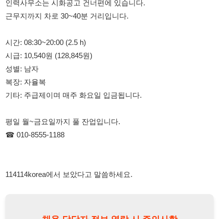
시급: 10,540원 (128,845원)
성별: 남자
복장: 자율복
기타: 주급제이며 매주 화요일 입금됩니다.
평일 월~금요일까지 풀 잔업입니다.
☎ 010-8555-1188
114114korea에서 보았다고 말씀하세요.
채용 담당자 정보 열람 시 주의사항
채용 담당자의 개인정보(이름, 연락처)는 "개인정보 보호법" 제15조
및 제17조에 따라 채용 및 취업의 목적을 위해 제공된 정보입니다.
이를 채용 및 취업 이외의 목적으로 무단 사용, 복제, 배포, 또는 제3
자에게 제공할 경우 "개인정보 보호법" 제70조에 의거하여
10년 이
하의 징역 또는 1억원 이하의 벌금
에 처할 수 있음을 엄중히 경고합