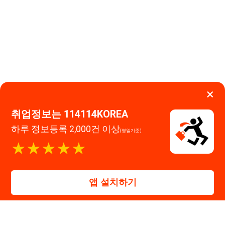
취업정보는 114114KOREA
하루 정보등록 2,000건 이상
(평일기준)
이용약관
개인정보처리방침
임금체불사업주
★★★★★
고객센터 문의 남기기
앱 설치하기
114114구인구직 주식회사
대표자 : 장정훈
사업자등록번호 : 440-86-03247
주소 : 인천광역시 연수구 인천타워대로 301, B동 809호
이메일 : 114114korea@naver.com
직업정보제공사업 신고번호 : J1514020250001
통신판매업 신고번호 : 2026-인천연수구-1607
© 114114구인구직. All rights reserved.