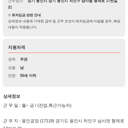
※
최저임금 관련 안내
상세정보 내용에 기재된 급여 및 근무 조건이 최저임금에 미달할 경우, 해당
내용이 적용됩니다.
지원자격
경력:
무관
성별:
남
연령:
50세 이하
상세정보
근 무 일 : 월~ 금 / (잔업,특근가능자)
근 무 지 : 용인공장 (17118) 경기도 용인시 처인구 남사면 형제로
17번길 21
■ 성형실 (세탁기 냉장고 에어컨 모터 부속품 성형)
● 주야교대 (남) : 1명 (부서수당: 20만원 별도) / 연장시급: 13,855
원