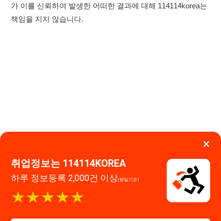
×
취업정보는 114114KOREA
하루 정보등록 2,000건 이상
(평일기준)
이용약관
개인정보처리방침
임금체불사업주
★★★★★
고객센터 문의 남기기
114114구인구직 주식회사
앱 설치하기
대표자 : 장정훈
사업자등록번호 : 440-86-03247
주소 : 인천광역시 연수구 인천타워대로 301, B동 809호
이메일 : 114114korea@naver.com
직업정보제공사업 신고번호 : J1514020250001
통신판매업 신고번호 : 2026-인천연수구-1607
© 114114구인구직. All rights reserved.