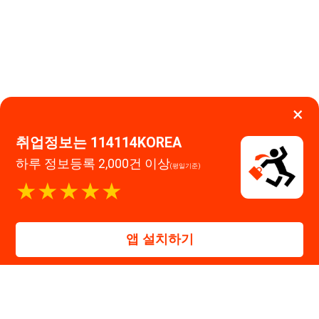
하루 정보등록 2,000건 이상
(평일기준)
이용약관
개인정보처리방침
임금체불사업주
★★★★★
고객센터 문의 남기기
앱 설치하기
114114구인구직 주식회사
대표자 : 장정훈
사업자등록번호 : 440-86-03247
주소 : 인천광역시 연수구 인천타워대로 301, B동 809호
이메일 : 114114korea@naver.com
직업정보제공사업 신고번호 : J1514020250001
통신판매업 신고번호 : 2026-인천연수구-1607
© 114114구인구직. All rights reserved.