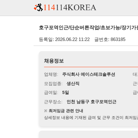
호구포역인근/단순버튼작업/초보가능/장기가능/주급가불가
등록일: 2026.06.22 11:22
글번호: 863185
채용정보
업체명:
주식회사 에이스테크솔루션
대표자명:
모집업종:
생산직
근무시간:
0
급여일:
5일
급여조건:
시
근무장소:
인천 남동구 호구포역인근
※
최저임금 관련 안내
상세정보 내용에 기재된 급여 및 근무 조건이 최저임금에 미달할 
지원자격
경력:
무관
성별:
여