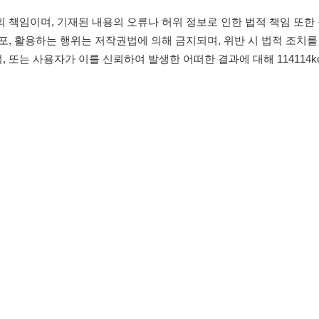
침
임금체불사업주
유튜브
인