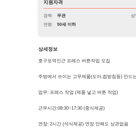
연령:
50세 이하
상세정보
호구포역인근 프레스 버튼작업 모집
주방에서 쓰이는 고무제품(도마,컵받침등) 만드는 회사 입니
업무: 프레스 작업 (제품 넣고 버튼 작업)
근무시간:08:30~17:30 (중식제공)
연장: 2시간 (석식제공) 연장 안해도 상관없음
급여:10일 (주급가불가능) / 익일지급 가능
시급:10,320원
복지: 자율복장,주휴수당,공휴수당,만근시 수당 제공