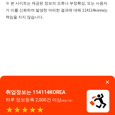
×
취업정보는 114114KOREA
하루 정보등록 2,000건 이상
이용약관
개인정보처리방침
임금체불사업주
(평일기준)
★★★★★
고객센터 문의 남기기
114114구인구직 주식회사
앱 설치하기
대표자 : 장정훈
사업자등록번호 : 440-86-03247
주소 : 인천광역시 연수구 인천타워대로 301, B동 809호
이메일 : 114114korea@naver.com
직업정보제공사업 신고번호 : J1514020250001
통신판매업 신고번호 : 2026-인천연수구-1607
© 114114구인구직. All rights reserved.