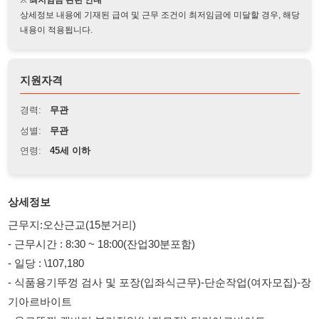
지원자격
경력:
무관
성별:
무관
연령:
45세 이하
상세정보
근무지:오산근교(15분거리)
- 근무시간 : 8:30 ~ 18:00(잔업30분포함)
- 일당 : \107,180
- 식품용기뚜껑 검사 및 포장(입좌식근무)-단순작업(여자모집)-장
기아르바이트
- 음료뚜껑 캡바디 분리작업(남자모집)-단기아르바이트
- 여자모집(50세미만)/남자마감
- 중식제공
- 오전,오후 10분씩 쉬는시간 점심시간1시간