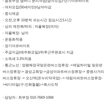
- 상의 제전복/하의 : 자율복장(여자)
- 자율복장- 남자
- 운동화착용
- 장기아르바이트
- 주급지급(매주화요일)/하루근무완료시 지급
- 소득세 3.3%적용
- 통근노선 : 양평해장국맞은편버스정류장 ->제일하이빌 맞은편
버스정류장-> 광성교회앞->금성아파트버스정류장-> 중원사거리
버스정류장 -> 오산역(온누리약국앞) -> 대림아파트버스정류장-
>씨디타일(구:인화철물)->회사도착
- 담당자 : 최부장 010-7669-1068
114114korea에서 보았다고 말씀하세요.
채용 담당자 정보 열람 시 주의사항