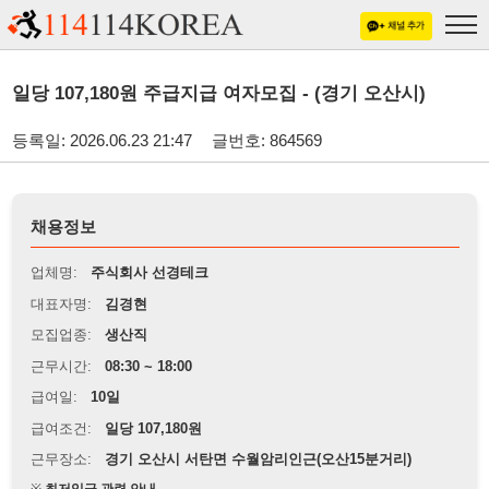
일당 107,180원 주급지급 여자모집 - (경기 오산시)
등록일: 2026.06.23 21:47
글번호: 864569
채용정보
업체명:
주식회사 선경테크
대표자명:
김경현
모집업종:
생산직
근무시간:
08:30 ~ 18:00
급여일:
10일
급여조건:
일당 107,180원
근무장소:
경기 오산시 서탄면 수월암리인근(오산15분거리)
※
최저임금 관련 안내
상세정보 내용에 기재된 급여 및 근무 조건이 최저임금에 미달할 경우, 해당
내용이 적용됩니다.