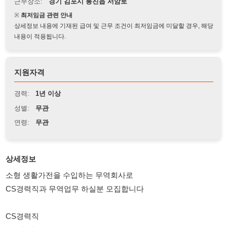
상세정보 내용에 기재된 급여 및 근무 조건이 최저임금에 미달할 경우, 해당
내용이 적용됩니다.
지원자격
경력:
1년 이상
성별:
무관
연령:
무관
상세정보
소형 생활가전을 수입하는 무역회사로
CS경력직과 무역업무 하실분 모집합니다
CS경력직
주5일 월~금 09:00 ~ 18:00
유선외 응대시간 10:00 ~ 16:00
월250만원 . 1년이상 근무시 퇴직금 별도 지급
경력1년이상 채용중이며 경력이 많을수록 우대합니다