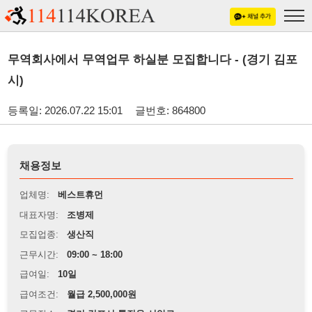
무역회사에서 무역업무 하실분 모집합니다 - (경기 김포
시)
등록일: 2026.07.22 15:01
글번호: 864800
채용정보
업체명:
베스트휴먼
대표자명:
조병제
모집업종:
생산직
근무시간:
09:00 ~ 18:00
급여일:
10일
급여조건:
월급 2,500,000원
근무장소:
경기 김포시 통진읍 서암로
※
최저임금 관련 안내