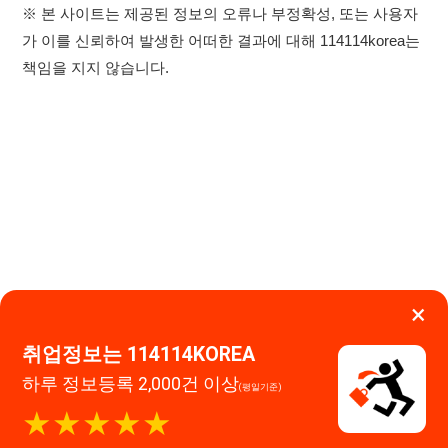
×
이용약관
개인정보처리방침
임금체불사업주
취업정보는 114114KOREA
0507-1488-0453
고객센터:
하루 정보등록 2,000건 이상
(평일기준)
운영시간: 09:00 ~ 18:00 (주말·공휴일 휴무)
★★★★★
114114구인구직 주식회사
앱 설치하기
대표자 : 장정훈
사업자등록번호 : 440-86-03247
주소 : 인천광역시 연수구 인천타워대로 301, B동 809호
이메일 : 114114korea@naver.com
직업정보제공사업 신고번호 : J1514020250001
통신판매업 신고번호 : 2026-인천연수구-1607
© 114114구인구직. All rights reserved.