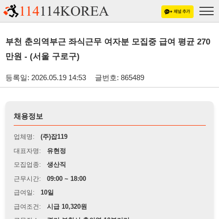
부천 춘의역부근 좌식근무 여자분 모집중 급여 평균 270
만원 - (서울 구로구)
등록일: 2026.05.19 14:53
글번호: 865489
채용정보
업체명:
(주)잡119
대표자명:
유현정
모집업종:
생산직
근무시간:
09:00 ~ 18:00
급여일:
10일
급여조건:
시급 10,320원
근무장소:
경기 부천시 춘의역 10분거리
※
최저임금 관련 안내