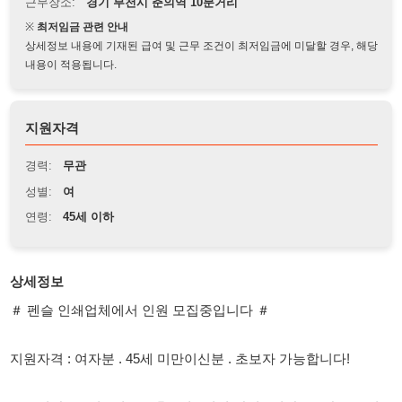
상세정보 내용에 기재된 급여 및 근무 조건이 최저임금에 미달할 경우, 해당
내용이 적용됩니다.
지원자격
경력:
무관
성별:
여
연령:
45세 이하
상세정보
＃ 펜슬 인쇄업체에서 인원 모집중입니다 ＃
지원자격 : 여자분 . 45세 미만이신분 . 초보자 가능합니다!
근무시간 : 오전 9시 ~ 오후 6시 , 평일 잔업 1시간 , 주말 특근시 8
시간
월급은 매달 10일에 지급합니다! 평균 월급 270만원 이상 나옵니