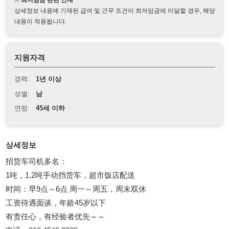
지원자격
경력:
1년 이상
성별:
남
연령:
45세 이하
상세정보
招货车司机多名：
1吨，1.2吨手动挡货车，超市饭店配送
时间：早9点～6点 周一～周五，周末双休
工资待遇面谈，年龄45岁以下
有责任心，有经验者优先～～
电话：010 4543 2888
114114korea에서 보았다고 말씀하세요.