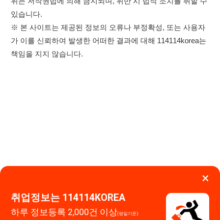
×
취업정보는 114114KOREA
하루 정보등록 2,000건 이상
(평일기준)
★★★★★
이용약관
개인정보처리방침
임금체불사업주
고객센터 문의 남기기
앱 설치하기
114114구인구직 주식회사
대표자 : 장정훈
사업자등록번호 : 440-86-03247
주소 : 인천광역시 연수구 인천타워대로 301, B동 809호