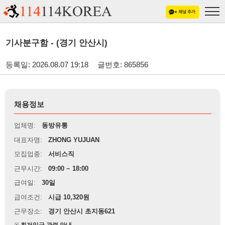
기사분구함 - (경기 안산시)
등록일: 2026.08.07 19:18
글번호: 865856
채용정보
업체명:
동방유통
대표자명:
ZHONG YUJUAN
모집업종:
서비스직
근무시간:
09:00 ~ 18:00
급여일:
30일
급여조건:
시급 10,320원
근무장소:
경기 안산시 초지동621
※
최저임금 관련 안내
상세정보 내용에 기재된 급여 및 근무 조건이 최저임금에 미달할 경우, 해당
내용이 적용됩니다.