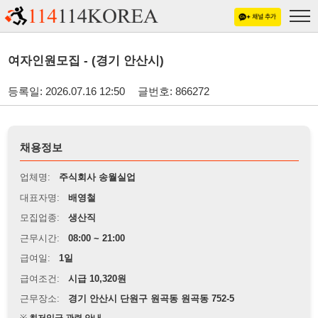
여자인원모집 - (경기 안산시)
등록일: 2026.07.16 12:50
글번호: 866272
채용정보
업체명:
주식회사 송월실업
대표자명:
배영철
모집업종:
생산직
근무시간:
08:00 ~ 21:00
급여일:
1일
급여조건:
시급 10,320원
근무장소:
경기 안산시 단원구 원곡동 원곡동 752-5
※
최저임금 관련 안내
상세정보 내용에 기재된 급여 및 근무 조건이 최저임금에 미달할 경우, 해당
내용이 적용됩니다.