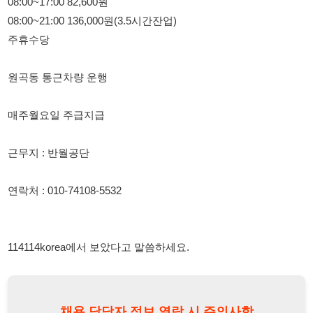
원곡동 통근차량 운행
매주월요일 주급지급
근무지 : 반월공단
연락처 : 010-74108-5532
114114korea에서 보았다고 말씀하세요.
채용 담당자 정보 열람 시 주의사항
채용 담당자의 개인정보(이름, 연락처)는 "개인정보 보호법" 제15조
및 제17조에 따라 채용 및 취업의 목적을 위해 제공된 정보입니다.
이를 채용 및 취업 이외의 목적으로 무단 사용, 복제, 배포, 또는 제3
자에게 제공할 경우 "개인정보 보호법" 제70조에 의거하여
10년 이
하의 징역 또는 1억원 이하의 벌금
에 처할 수 있음을 엄중히 경고합