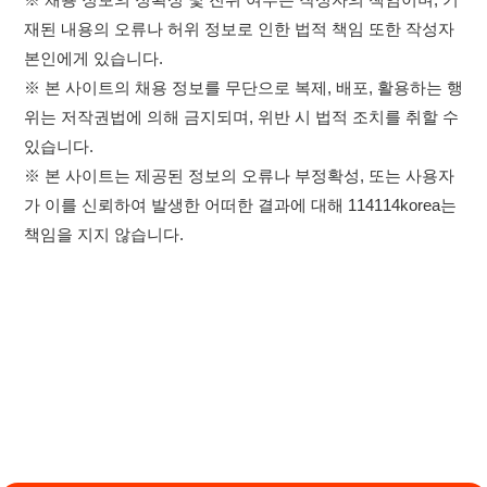
×
취업정보는 114114KOREA
이용약관
개인정보처리방침
임금체불사업주
하루 정보등록 2,000건 이상
(평일기준)
★★★★★
고객센터 문의 남기기
114114구인구직 주식회사
앱 설치하기
대표자 : 장정훈
사업자등록번호 : 440-86-03247