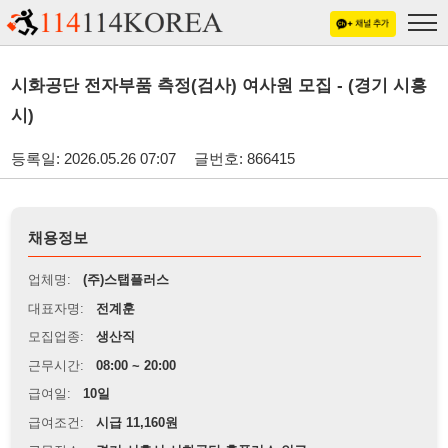
시화공단 전자부품 측정(검사) 여사원 모집 - (경기 시흥
시)
등록일: 2026.05.26 07:07
글번호: 866415
채용정보
업체명:
(주)스탭플러스
대표자명:
전계훈
모집업종:
생산직
근무시간:
08:00 ~ 20:00
급여일:
10일
급여조건:
시급 11,160원
근무장소:
경기 시흥시 시화공단 홈플러스 인근
※
최저임금 관련 안내