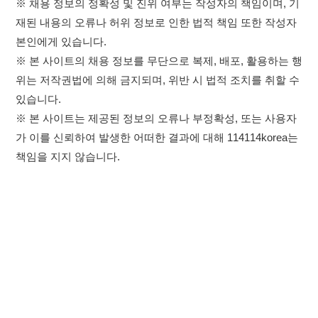
가 이를 신뢰하여 발생한 어떠한 결과에 대해 114114korea는
책임을 지지 않습니다.
×
취업정보는 114114KOREA
하루 정보등록 2,000건 이상
(평일기준)
★★★★★
이용약관
개인정보처리방침
임금체불사업주
고객센터 문의 남기기
앱 설치하기
114114구인구직 주식회사