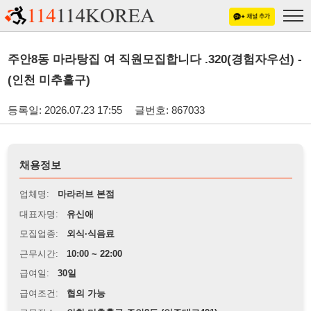
주안8동 마라탕집 여 직원모집합니다 .320(경험자우선) -
(인천 미추홀구)
등록일: 2026.07.23 17:55
글번호: 867033
채용정보
업체명:
마라러브 본점
대표자명:
유신애
모집업종:
외식·식음료
근무시간:
10:00 ~ 22:00
급여일:
30일
급여조건:
협의 가능
근무장소:
인천 미추홀구 주안8동 (인주대로491)
※
최저임금 관련 안내