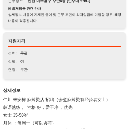
상세정보 내용에 기재된 급여 및 근무 조건이 최저임금에 미달할 경우, 해당
내용이 적용됩니다.
지원자격
경력:
무관
성별:
여
연령:
무관
상세정보
仁川 朱安栋 麻辣烫店 招聘（会煮麻辣烫有经验者女士）
韩语熟练 。 性格 好，爱干净 ，优先
女士 35-58岁
月休 ：每周一（可以协商）
工资 ： 320-350（合法签证）（满一年有退休金）
早 10:00-晚10:00（可以协商）
地址： 仁川朱安8栋 주안동1561-23 ，