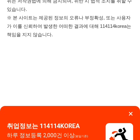
×
취업정보는 114114KOREA
하루 정보등록 2,000건 이상
이용약관
개인정보처리방침
임금체불사업주
(평일기준)
★★★★★
고객센터 문의 남기기
114114구인구직 주식회사
앱 설치하기
대표자 : 장정훈
사업자등록번호 : 440-86-03247
주소 : 인천광역시 연수구 인천타워대로 301, B동 809호
이메일 : 114114korea@naver.com
직업정보제공사업 신고번호 : J1514020250001
통신판매업 신고번호 : 2026-인천연수구-1607