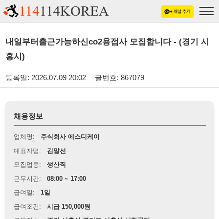
내일부터출근가능하신co2용접사 모집합니다 - (경기 시
흥시)
등록일: 2026.07.09 20:02
글번호: 867079
채용정보
업체명:
주식회사 에스디케이
대표자명:
김말선
모집업종:
생산직
근무시간:
08:00 ~ 17:00
급여일:
1일
급여조건:
시급 150,000원
근무장소:
경기 시흥시 경기도 시흥시 시화공단
※
최저임금 관련 안내