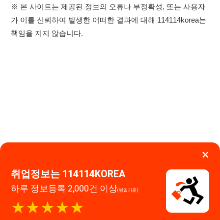
×
이용약관
개인정보처리방침
임금체불사업주
취업정보는 114114KOREA
0507-1488-0453
고객센터:
하루 정보등록 2,000건 이상
(평일기준)
운영시간: 09:00 ~ 18:00 (주말·공휴일 휴무)
★★★★★
114114구인구직 주식회사
앱 설치하기
대표자 : 장정훈
사업자등록번호 : 440-86-03247
주소 : 인천광역시 연수구 인천타워대로 301, B동 809호
이메일 : 114114korea@naver.com
직업정보제공사업 신고번호 : J1514020250001
통신판매업 신고번호 : 2026-인천연수구-1607
© 114114구인구직. All rights reserved.