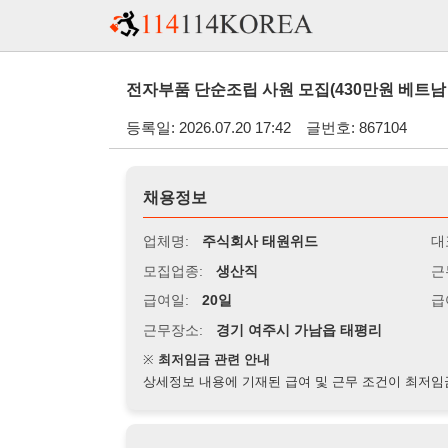
전자부품 단순조립 사원 모집(430만원 베트남 가능) - (
등록일: 2026.07.20 17:42
글번호: 867104
채용정보
업체명:
주식회사 태원위드
대표자명:
모집업종:
생산직
근무시간:
0
급여일:
20일
급여조건:
시
근무장소:
경기 여주시 가남읍 태평리
※
최저임금 관련 안내
상세정보 내용에 기재된 급여 및 근무 조건이 최저임금에 미달할 
지원자격
경력:
무관
성별:
무관